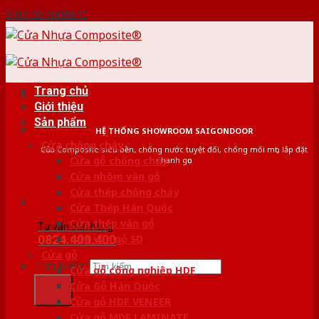
Skip to content
Trang chủ
Giới thiệu
Sản phẩm
HỆ THỐNG SHOWROOM SAIGONDOOR
Cửa chống cháy
Cửa Composite siêu bền, chống nước tuyệt đối, chống mối mọt, lắp đặt
Cửa gỗ chống cháy
nhanh gọn
Cửa nhôm vân gỗ
Cửa thép chống cháy
Cửa Thép Hàn Quốc
Cửa thép vân gỗ
Tư vấn bán hàng
0824.400.400
Cửa vân gỗ 5D
Cửa gỗ
Tìm kiếm:
Cửa gỗ công nghiệp HDF
Cửa Gỗ Hàn Quốc
Cửa gỗ HDF VENEER
Cửa gỗ MDF LAMINATE