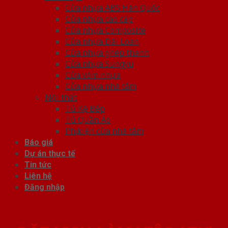
Cửa nhựa ABS Hàn Quốc
Cửa nhựa cao cấp
Cửa nhựa Composite
Cửa nhựa Đài Loan
Cửa nhựa ghép thanh
Cửa nhựa Sungyu
Cửa vòm nhựa
Cửa nhựa nhà tắm
Nội thất
Tủ Kệ Bếp
Tủ Quần Áo
Phụ kiện cửa nhà tắm
Báo giá
Dự án thực tế
Tin tức
Liên hệ
Đăng nhập