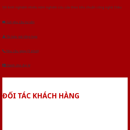
Với kinh nghiệm nhiêu năm nghiên cứu cửa theo tiêu chuẩn công nghệ Châu
Âu.Chúng tôi tự tin là nhà sản xuất & cung cấp hàng đầu tại Việt Nam!
Gửi yêu cầu tư vấn
Tải báo giá tổng hợp
Yêu cầu gọi lại (3 phút)
Dành cho đại lý
ĐỐI TÁC KHÁCH HÀNG