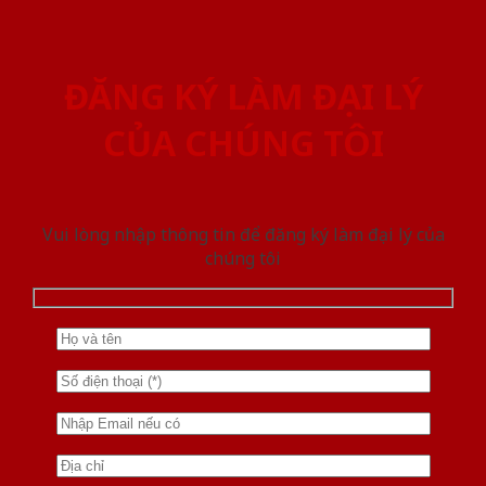
ĐĂNG KÝ LÀM ĐẠI LÝ
CỦA CHÚNG TÔI
Vui lòng nhập thông tin để đăng ký làm đại lý của
chúng tôi