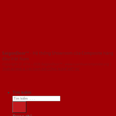
SaigonDoor™
- Hệ thống Showroom cửa Composite hàng
đầu Việt Nam
Copyright ⓒ 2016 – 2026 SaigonDoor™ - www.cuanhuacomposite.org |
Thiết kế Web & Vận hành bởi CÔNG NGHỆ VIỆT JSC
Tìm kiếm: