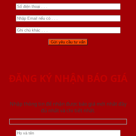
ĐĂNG KÝ NHẬN BÁO GIÁ
Nhập thông tin để nhận được báo giá mới nhât đầy
đủ nhất và chi tiết nhất.