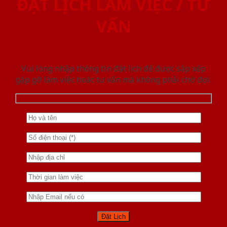
ĐẶT LỊCH LÀM VIỆC / TƯ
VẤN
Vui lòng nhập thông tin đặt lịch để được sắp xếp
gặp gỡ làm việc hoăc tư vấn mà không phải chờ đợi.