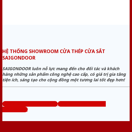
HỆ THỐNG SHOWROOM CỬA THÉP CỬA SẮT
SAIGONDOOR
SAIGONDOOR luôn nỗ lực mang đến cho đối tác và khách
hàng những sản phẩm công nghệ cao cấp, có giá trị gia tăng
tiện ích, sáng tạo cho cộng đồng một tương lai tốt đẹp hơn!
www.cuanhuacomposite.org
Tổng đài tư vấn miễn phí:
0824.400.400