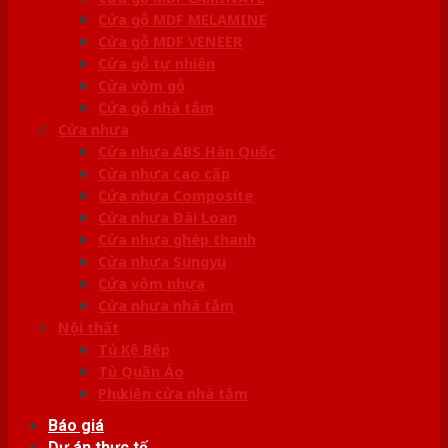
Cửa gỗ MDF MELAMINE
Cửa gỗ MDF VENEER
Cửa gỗ tự nhiên
Cửa vòm gỗ
Cửa gỗ nhà tắm
Cửa nhựa
Cửa nhựa ABS Hàn Quốc
Cửa nhựa cao cấp
Cửa nhựa Composite
Cửa nhựa Đài Loan
Cửa nhựa ghép thanh
Cửa nhựa Sungyu
Cửa vòm nhựa
Cửa nhựa nhà tắm
Nội thất
Tủ Kệ Bếp
Tủ Quần Áo
Phụ kiện cửa nhà tắm
Báo giá
Dự án thực tế