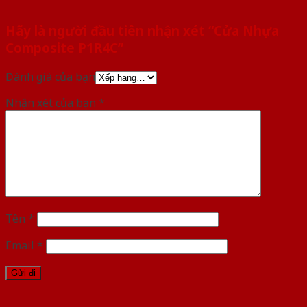
Hãy là người đầu tiên nhận xét “Cửa Nhựa
Composite P1R4C”
Đánh giá của bạn
Nhận xét của bạn
*
Tên
*
Email
*