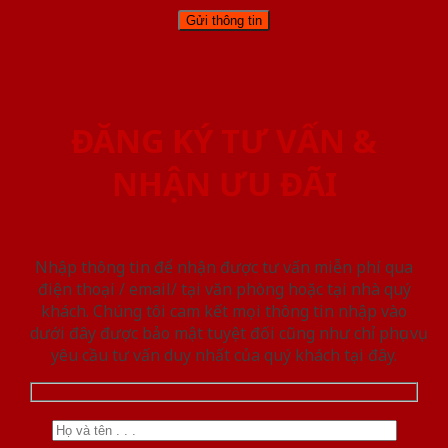
ĐĂNG KÝ TƯ VẤN &
NHẬN ƯU ĐÃI
Nhập thông tin để nhận được tư vấn miễn phí qua
điện thoại / email/ tại văn phòng hoặc tại nhà quý
khách. Chúng tôi cam kết mọi thông tin nhập vào
dưới đây được bảo mật tuyệt đối cũng như chỉ phục vụ
yêu cầu tư vấn duy nhất của quý khách tại đây.