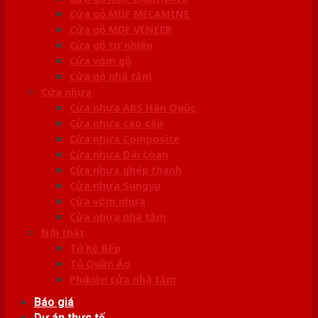
Cửa gỗ MDF MELAMINE
Cửa gỗ MDF VENEER
Cửa gỗ tự nhiên
Cửa vòm gỗ
Cửa gỗ nhà tắm
Cửa nhựa
Cửa nhựa ABS Hàn Quốc
Cửa nhựa cao cấp
Cửa nhựa Composite
Cửa nhựa Đài Loan
Cửa nhựa ghép thanh
Cửa nhựa Sungyu
Cửa vòm nhựa
Cửa nhựa nhà tắm
Nội thất
Tủ Kệ Bếp
Tủ Quần Áo
Phụ kiện cửa nhà tắm
Báo giá
Dự án thực tế