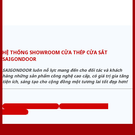
HỆ THỐNG SHOWROOM CỬA THÉP CỬA SẮT
SAIGONDOOR
SAIGONDOOR luôn nỗ lực mang đến cho đối tác và khách
hàng những sản phẩm công nghệ cao cấp, có giá trị gia tăng
tiện ích, sáng tạo cho cộng đồng một tương lai tốt đẹp hơn!
www.cuanhuacomposite.org
Tổng đài tư vấn miễn phí:
0824.400.400