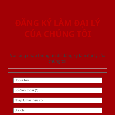
ĐĂNG KÝ LÀM ĐẠI LÝ
CỦA CHÚNG TÔI
Vui lòng nhập thông tin để đăng ký làm đại lý của
chúng tôi