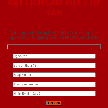
ĐẶT LỊCH LÀM VIỆC / TƯ
VẤN
Vui lòng nhập thông tin đặt lịch để được sắp xếp
gặp gỡ làm việc hoăc tư vấn mà không phải chờ đợi.