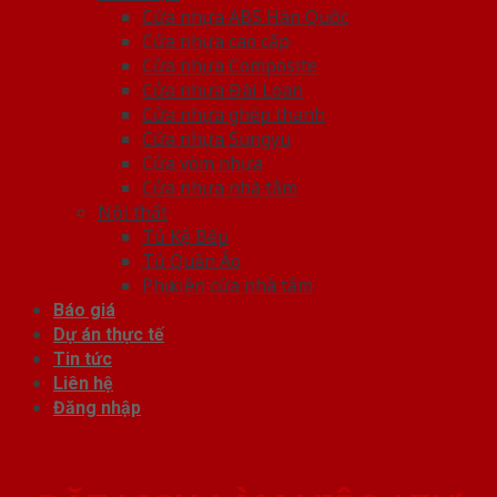
Cửa nhựa ABS Hàn Quốc
Cửa nhựa cao cấp
Cửa nhựa Composite
Cửa nhựa Đài Loan
Cửa nhựa ghép thanh
Cửa nhựa Sungyu
Cửa vòm nhựa
Cửa nhựa nhà tắm
Nội thất
Tủ Kệ Bếp
Tủ Quần Áo
Phụ kiện cửa nhà tắm
Báo giá
Dự án thực tế
Tin tức
Liên hệ
Đăng nhập