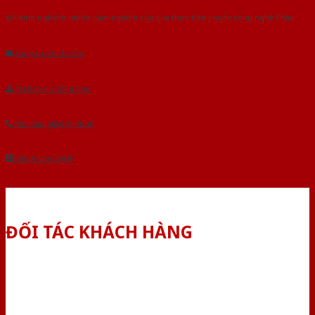
Với kinh nghiệm nhiêu năm nghiên cứu cửa theo tiêu chuẩn công nghệ Châu
Âu.Chúng tôi tự tin là nhà sản xuất & cung cấp hàng đầu tại Việt Nam!
Gửi yêu cầu tư vấn
Tải báo giá tổng hợp
Yêu cầu gọi lại (3 phút)
Dành cho đại lý
ĐỐI TÁC KHÁCH HÀNG