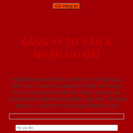
ĐĂNG KÝ TƯ VẤN &
NHẬN ƯU ĐÃI
Nhập thông tin để nhận được tư vấn miễn phí qua
điện thoại / email/ tại văn phòng hoặc tại nhà quý
khách. Chúng tôi cam kết mọi thông tin nhập vào
dưới đây được bảo mật tuyệt đối cũng như chỉ phục vụ
yêu cầu tư vấn duy nhất của quý khách tại đây.