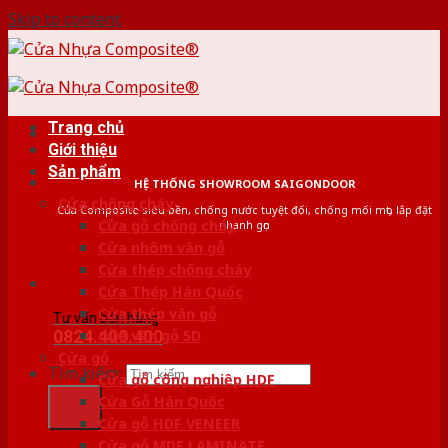
Skip to content
Trang chủ
Giới thiệu
Sản phẩm
HỆ THỐNG SHOWROOM SAIGONDOOR
Cửa chống cháy
Cửa Composite siêu bền, chống nước tuyệt đối, chống mối mọt, lắp đặt
Cửa gỗ chống cháy
nhanh gọn
Cửa nhôm vân gỗ
Cửa thép chống cháy
Cửa Thép Hàn Quốc
Cửa thép vân gỗ
Tư vấn bán hàng
0824.400.400
Cửa vân gỗ 5D
Cửa gỗ
Tìm kiếm:
Cửa gỗ công nghiệp HDF
Cửa Gỗ Hàn Quốc
Cửa gỗ HDF VENEER
Cửa gỗ MDF LAMINATE