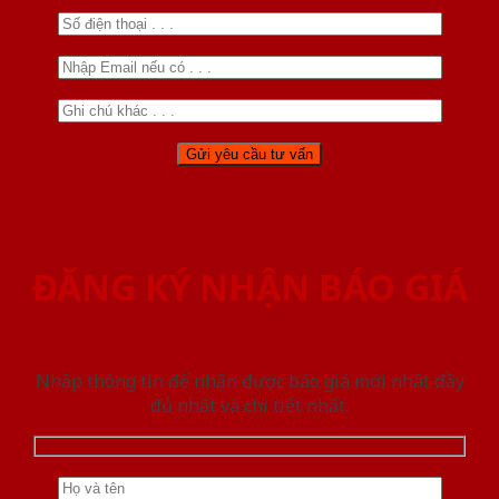
ĐĂNG KÝ NHẬN BÁO GIÁ
Nhập thông tin để nhận được báo giá mới nhât đầy
đủ nhất và chi tiết nhất.