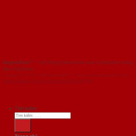
SaigonDoor™
- Hệ thống Showroom cửa Composite hàng
đầu Việt Nam
Copyright ⓒ 2016 – 2026 SaigonDoor™ - www.cuanhuacomposite.org |
Thiết kế Web & Vận hành bởi CÔNG NGHỆ VIỆT JSC
Tìm kiếm: