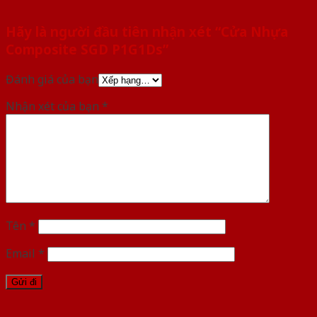
Hãy là người đầu tiên nhận xét “Cửa Nhựa
Composite SGD P1G1Ds”
Đánh giá của bạn
Nhận xét của bạn
*
Tên
*
Email
*