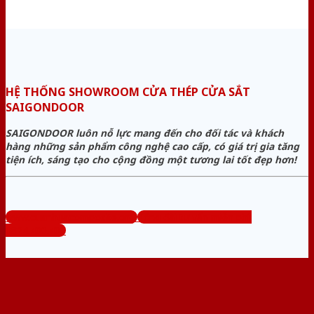
HỆ THỐNG SHOWROOM CỬA THÉP CỬA SẮT
SAIGONDOOR
SAIGONDOOR luôn nỗ lực mang đến cho đối tác và khách
hàng những sản phẩm công nghệ cao cấp, có giá trị gia tăng
tiện ích, sáng tạo cho cộng đồng một tương lai tốt đẹp hơn!
www.cuanhuacomposite.org
Tổng đài tư vấn miễn phí:
0824.400.400