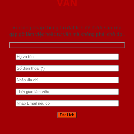
VẤN
Vui lòng nhập thông tin đặt lịch để được sắp xếp
gặp gỡ làm việc hoăc tư vấn mà không phải chờ đợi.