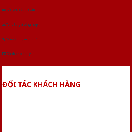
Gửi yêu cầu tư vấn
Tải báo giá tổng hợp
Yêu cầu gọi lại (3 phút)
Dành cho đại lý
ĐỐI TÁC KHÁCH HÀNG