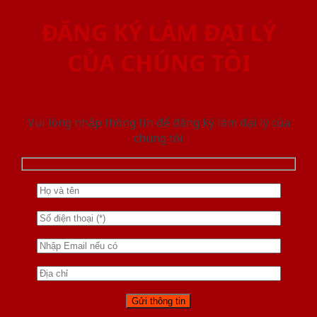
ĐĂNG KÝ LÀM ĐẠI LÝ
CỦA CHÚNG TÔI
Vui lòng nhập thông tin để đăng ký làm đại lý của
chúng tôi