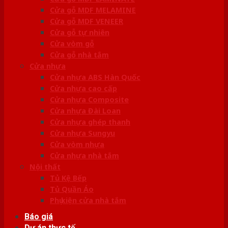
Cửa gỗ MDF MELAMINE
Cửa gỗ MDF VENEER
Cửa gỗ tự nhiên
Cửa vòm gỗ
Cửa gỗ nhà tắm
Cửa nhựa
Cửa nhựa ABS Hàn Quốc
Cửa nhựa cao cấp
Cửa nhựa Composite
Cửa nhựa Đài Loan
Cửa nhựa ghép thanh
Cửa nhựa Sungyu
Cửa vòm nhựa
Cửa nhựa nhà tắm
Nội thất
Tủ Kệ Bếp
Tủ Quần Áo
Phụ kiện cửa nhà tắm
Báo giá
Dự án thực tế