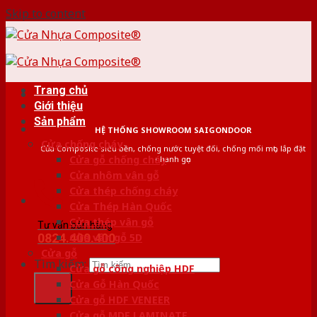
Skip to content
Trang chủ
Giới thiệu
Sản phẩm
HỆ THỐNG SHOWROOM SAIGONDOOR
Cửa chống cháy
Cửa Composite siêu bền, chống nước tuyệt đối, chống mối mọt, lắp đặt
Cửa gỗ chống cháy
nhanh gọn
Cửa nhôm vân gỗ
Cửa thép chống cháy
Cửa Thép Hàn Quốc
Cửa thép vân gỗ
Tư vấn bán hàng
0824.400.400
Cửa vân gỗ 5D
Cửa gỗ
Tìm kiếm:
Cửa gỗ công nghiệp HDF
Cửa Gỗ Hàn Quốc
Cửa gỗ HDF VENEER
Cửa gỗ MDF LAMINATE