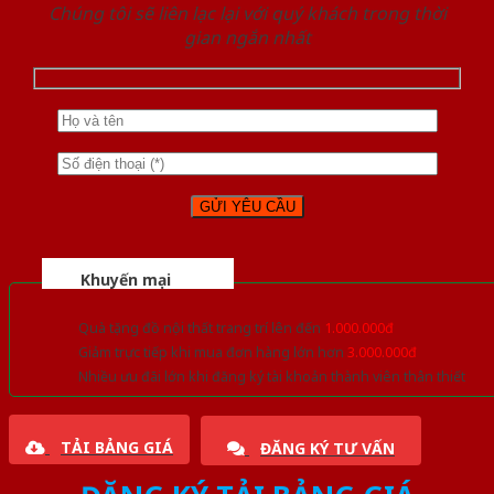
Chúng tôi sẽ liên lạc lại với quý khách trong thời
gian ngắn nhất
Khuyến mại
Quà tặng đồ nội thất trang trí lên đến
1.000.000đ
Giảm trực tiếp khi mua đơn hàng lớn hơn
3.000.000đ
Nhiều ưu đãi lớn khi đăng ký tài khoản thành viên thân thiết
TẢI BẢNG GIÁ
ĐĂNG KÝ TƯ VẤN