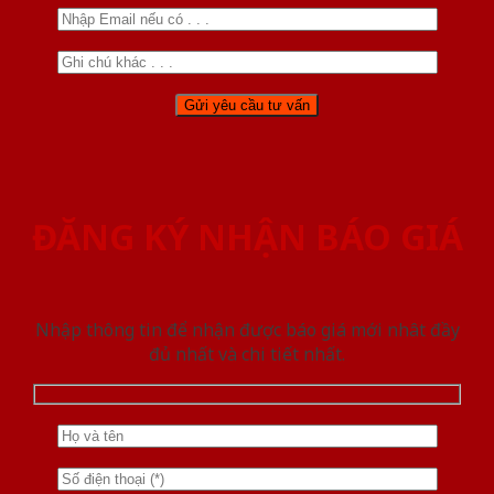
ĐĂNG KÝ NHẬN BÁO GIÁ
Nhập thông tin để nhận được báo giá mới nhât đầy
đủ nhất và chi tiết nhất.