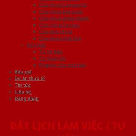
Cửa nhựa Composite
Cửa nhựa Đài Loan
Cửa nhựa ghép thanh
Cửa nhựa Sungyu
Cửa vòm nhựa
Cửa nhựa nhà tắm
Nội thất
Tủ Kệ Bếp
Tủ Quần Áo
Phụ kiện cửa nhà tắm
Báo giá
Dự án thực tế
Tin tức
Liên hệ
Đăng nhập
ĐẶT LỊCH LÀM VIỆC / TƯ