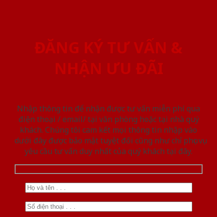
ĐĂNG KÝ TƯ VẤN &
NHẬN ƯU ĐÃI
Nhập thông tin để nhận được tư vấn miễn phí qua
điện thoại / email/ tại văn phòng hoặc tại nhà quý
khách. Chúng tôi cam kết mọi thông tin nhập vào
dưới đây được bảo mật tuyệt đối cũng như chỉ phục vụ
yêu cầu tư vấn duy nhất của quý khách tại đây.