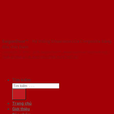
SaigonDoor™
- Hệ thống Showroom cửa Composite hàng
đầu Việt Nam
Copyright ⓒ 2016 – 2026 SaigonDoor™ - www.cuanhuacomposite.org |
Thiết kế Web & Vận hành bởi CÔNG NGHỆ VIỆT JSC
Tìm kiếm:
Trang chủ
Giới thiệu