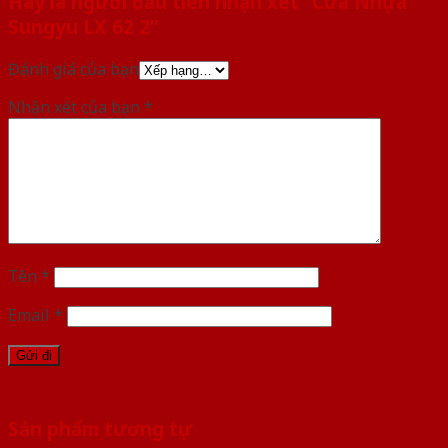
Hãy là người đầu tiên nhận xét “Cửa Nhựa
Sungyu LX 62 2”
Đánh giá của bạn
Nhận xét của bạn
*
Tên
*
Email
*
Sản phẩm tương tự