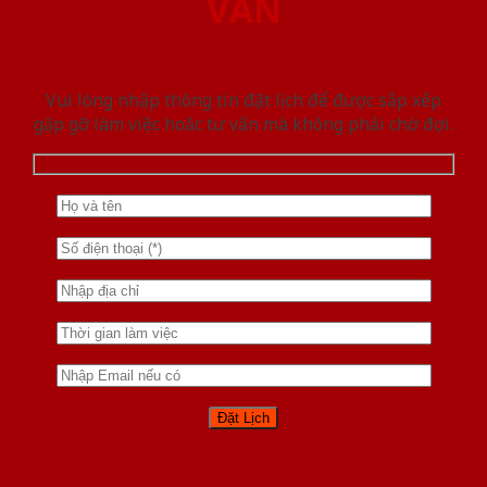
VẤN
Vui lòng nhập thông tin đặt lịch để được sắp xếp
gặp gỡ làm việc hoăc tư vấn mà không phải chờ đợi.