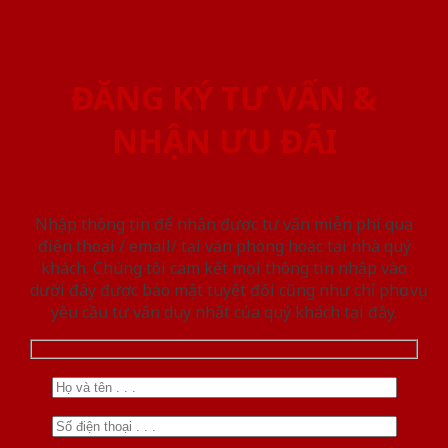
ĐĂNG KÝ TƯ VẤN &
NHẬN ƯU ĐÃI
Nhập thông tin để nhận được tư vấn miễn phí qua
điện thoại / email/ tại văn phòng hoặc tại nhà quý
khách. Chúng tôi cam kết mọi thông tin nhập vào
dưới đây được bảo mật tuyệt đối cũng như chỉ phục vụ
yêu cầu tư vấn duy nhất của quý khách tại đây.