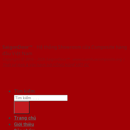
SaigonDoor™
- Hệ thống Showroom cửa Composite hàng
đầu Việt Nam
Copyright ⓒ 2016 – 2026 SaigonDoor™ - www.cuanhuacomposite.org |
Thiết kế Web & Vận hành bởi CÔNG NGHỆ VIỆT JSC
Tìm kiếm:
Trang chủ
Giới thiệu