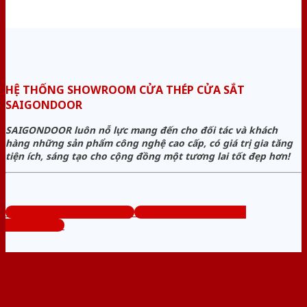
HỆ THỐNG SHOWROOM CỬA THÉP CỬA SẮT
SAIGONDOOR
SAIGONDOOR luôn nỗ lực mang đến cho đối tác và khách
hàng những sản phẩm công nghệ cao cấp, có giá trị gia tăng
tiện ích, sáng tạo cho cộng đồng một tương lai tốt đẹp hơn!
www.cuanhuacomposite.org
Tổng đài tư vấn miễn phí:
0824.400.400