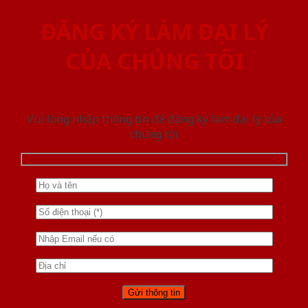
ĐĂNG KÝ LÀM ĐẠI LÝ
CỦA CHÚNG TÔI
Vui lòng nhập thông tin để đăng ký làm đại lý của
chúng tôi