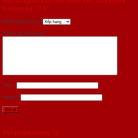
Hãy là người đầu tiên nhận xét “Cửa Nhựa
Sungyu LX 77 3”
Đánh giá của bạn
Nhận xét của bạn
*
Tên
*
Email
*
Sản phẩm tương tự