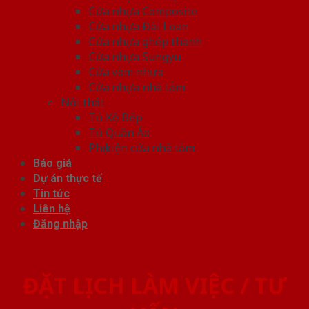
Cửa nhựa Composite
Cửa nhựa Đài Loan
Cửa nhựa ghép thanh
Cửa nhựa Sungyu
Cửa vòm nhựa
Cửa nhựa nhà tắm
Nội thất
Tủ Kệ Bếp
Tủ Quần Áo
Phụ kiện cửa nhà tắm
Báo giá
Dự án thực tế
Tin tức
Liên hệ
Đăng nhập
ĐẶT LỊCH LÀM VIỆC / TƯ