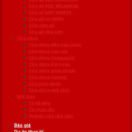
Cửa gỗ MDF MELAMINE
Cửa gỗ MDF VENEER
Cửa gỗ tự nhiên
Cửa vòm gỗ
Cửa gỗ nhà tắm
Cửa nhựa
Cửa nhựa ABS Hàn Quốc
Cửa nhựa cao cấp
Cửa nhựa Composite
Cửa nhựa Đài Loan
Cửa nhựa ghép thanh
Cửa nhựa Sungyu
Cửa vòm nhựa
Cửa nhựa nhà tắm
Nội thất
Tủ Kệ Bếp
Tủ Quần Áo
Phụ kiện cửa nhà tắm
Báo giá
Dự án thực tế