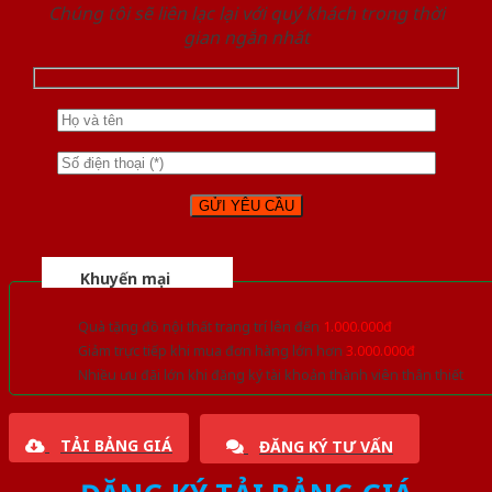
Chúng tôi sẽ liên lạc lại với quý khách trong thời
gian ngắn nhất
Khuyến mại
Quà tặng đồ nội thất trang trí lên đến
1.000.000đ
Giảm trực tiếp khi mua đơn hàng lớn hơn
3.000.000đ
Nhiều ưu đãi lớn khi đăng ký tài khoản thành viên thân thiết
TẢI BẢNG GIÁ
ĐĂNG KÝ TƯ VẤN