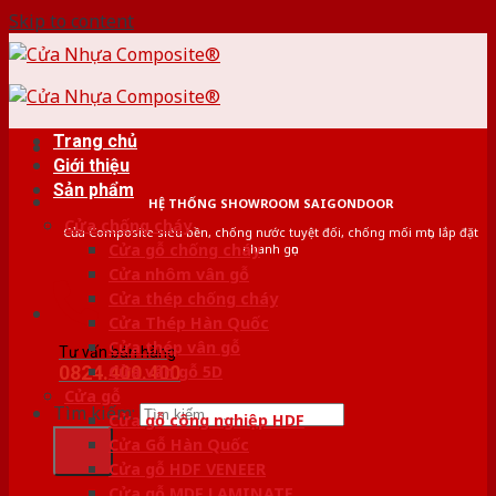
Skip to content
Trang chủ
Giới thiệu
Sản phẩm
HỆ THỐNG SHOWROOM SAIGONDOOR
Cửa chống cháy
Cửa Composite siêu bền, chống nước tuyệt đối, chống mối mọt, lắp đặt
Cửa gỗ chống cháy
nhanh gọn
Cửa nhôm vân gỗ
Cửa thép chống cháy
Cửa Thép Hàn Quốc
Cửa thép vân gỗ
Tư vấn bán hàng
0824.400.400
Cửa vân gỗ 5D
Cửa gỗ
Tìm kiếm:
Cửa gỗ công nghiệp HDF
Cửa Gỗ Hàn Quốc
Cửa gỗ HDF VENEER
Cửa gỗ MDF LAMINATE