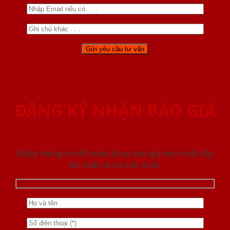
ĐĂNG KÝ NHẬN BÁO GIÁ
Nhập thông tin để nhận được báo giá mới nhât đầy
đủ nhất và chi tiết nhất.