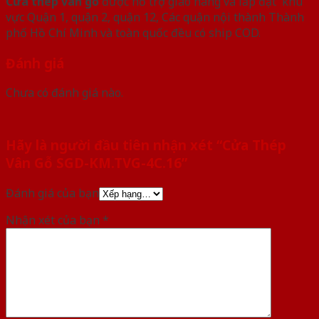
Cửa thép vân gỗ
được hỗ trợ giao hàng và lắp đặt khu
vực Quận 1, quận 2, quận 12, Các quận nội thành Thành
phố Hồ Chí Minh và toàn quốc đều có ship COD.
Đánh giá
Chưa có đánh giá nào.
Hãy là người đầu tiên nhận xét “Cửa Thép
Vân Gỗ SGD-KM.TVG-4C.16”
Đánh giá của bạn
Nhận xét của bạn
*