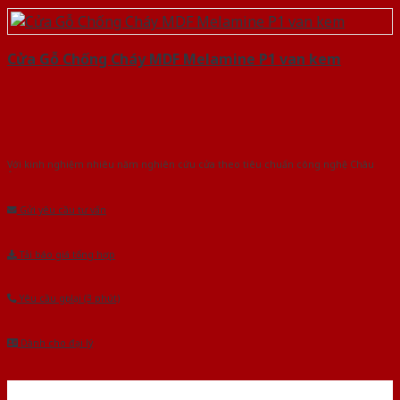
Cửa Gỗ Chống Cháy MDF Melamine P1 van kem
Với kinh nghiệm nhiêu năm nghiên cứu cửa theo tiêu chuẩn công nghệ Châu
Âu.Chúng tôi tự tin là nhà sản xuất & cung cấp hàng đầu tại Việt Nam!
Gửi yêu cầu tư vấn
Tải báo giá tổng hợp
Yêu cầu gọi lại (3 phút)
Dành cho đại lý