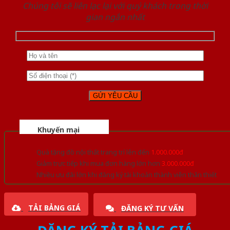
Chúng tôi sẽ liên lạc lại với quý khách trong thời
gian ngắn nhất
Khuyến mại
Quà tặng đồ nội thất trang trí lên đến
1.000.000đ
Giảm trực tiếp khi mua đơn hàng lớn hơn
3.000.000đ
Nhiều ưu đãi lớn khi đăng ký tài khoản thành viên thân thiết
TẢI BẢNG GIÁ
ĐĂNG KÝ TƯ VẤN