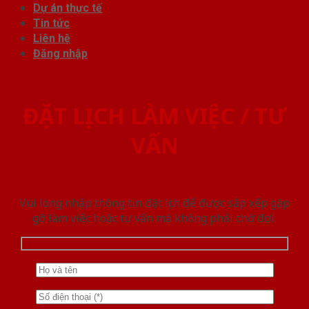
Dự án thực tế
Tin tức
Liên hệ
Đăng nhập
ĐẶT LỊCH LÀM VIỆC / TƯ
VẤN
Vui lòng nhập thông tin đặt lịch để được sắp xếp gặp
gỡ làm việc hoăc tư vấn mà không phải chờ đợi.