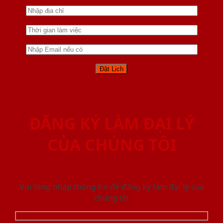
ĐĂNG KÝ LÀM ĐẠI LÝ
CỦA CHÚNG TÔI
Vui lòng nhập thông tin để đăng ký làm đại lý của
chúng tôi