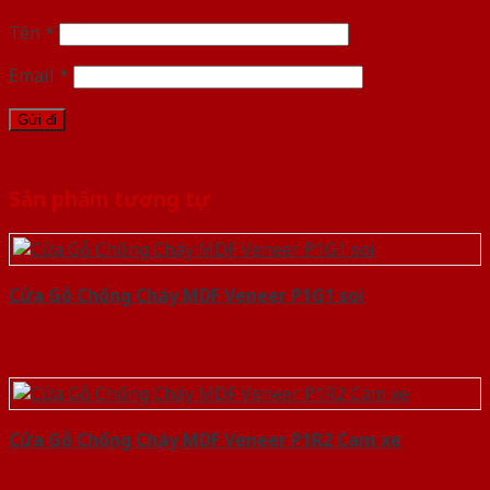
Tên
*
Email
*
Sản phẩm tương tự
Cửa Gỗ Chống Cháy MDF Veneer P1G1 soi
Cửa Gỗ Chống Cháy MDF Veneer P1R2 Cam xe