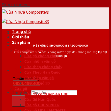
Skip to content
Trang chủ
Giới thiệu
Sản phẩm
HỆ THỐNG SHOWROOM SAIGONDOOR
Cửa chống cháy
Cửa Composite siêu bền, chống nước tuyệt đối, chống mối mọt, lắp đặt
Cửa gỗ chống cháy
nhanh gọn
Cửa nhôm vân gỗ
Cửa thép chống cháy
Cửa Thép Hàn Quốc
Cửa thép vân gỗ
Tư vấn bán hàng
0824.400.400
Cửa vân gỗ 5D
Cửa gỗ
Tìm kiếm:
Cửa gỗ công nghiệp HDF
Cửa Gỗ Hàn Quốc
Cửa gỗ HDF VENEER
Cửa gỗ MDF LAMINATE