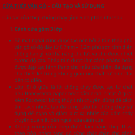
CỬA THÉP VÂN GỖ
– CẤU TẠO VÀ SỬ DỤNG
Cấu tạo cửa thép chống cháy gồm 5 bộ phận như sau:
Cánh cửa
gồm 3 lớp
Bề mặt ngoài cùng được tạo nên bởi 2 tấm thép phủ
vân gỗ có độ dày từ 0.7mm – 1.2m phủ sơn tĩnh điện
chống han gỉ, có khả năng chịu lực và chịu được nhiệt
cường độ cao. Thép tấm được làm cánh phẳng hoặc
được dập tạo hình Pano cho mẫu cửa thêm đa dạng
cho thiết kế trong không gian nội thất từ hiện đại
đến cổ điển.
Lớp lõi ở giữa là lõi chống cháy được tạo từ chất
liệu Honeycomb paper hoặc tấm eron 2 mặt ở giữa
kèm Rockwool bông thủy tinh chuyên dùng để cách
âm, cách nhiệt, tạo độ cứng. Lớp lõi chống cháy sử
dụng để ngăn và giảm bức xạ nhiệt của đám cháy
truyền qua mặt bên ngoài của cánh cửa.
Khung xương cửa thép được làm bằng thép U và
thép hộp nhằm tăng độ cứng chắc chắn cho cánh