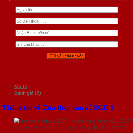
Mô tả
Đánh giá (0)
Thông tin về Cửa thép vân gỗ SGD 1
Cửa thép vân gỗ
SGD 1 chất lượng hàng đầu 0933.707707