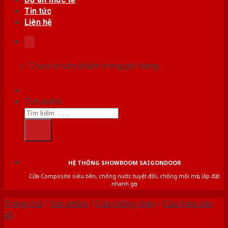
Tin tức
Liên hệ
Chưa có sản phẩm trong giỏ hàng.
Tìm kiếm:
HỆ THỐNG SHOWROOM SAIGONDOOR
Cửa Composite siêu bền, chống nước tuyệt đối, chống mối mọt, lắp đặt
nhanh gọn
Trang chủ
/
Sản phẩm
/
Cửa chống cháy
/
Cửa thép vân
gỗ