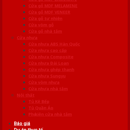
Cửa gỗ MDF MELAMINE
Cửa gỗ MDF VENEER
Cửa gỗ tự nhiên
Cửa vòm gỗ
Cửa gỗ nhà tắm
Cửa nhựa
Cửa nhựa ABS Hàn Quốc
Cửa nhựa cao cấp
Cửa nhựa Composite
Cửa nhựa Đài Loan
Cửa nhựa ghép thanh
Cửa nhựa Sungyu
Cửa vòm nhựa
Cửa nhựa nhà tắm
Nội thất
Tủ Kệ Bếp
Tủ Quần Áo
Phụ kiện cửa nhà tắm
Báo giá
Dự án thực tế