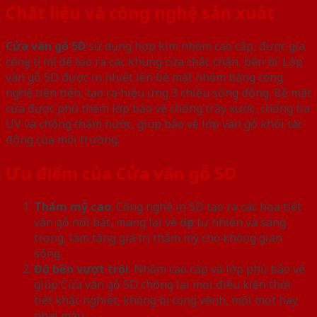
Chất liệu và công nghệ sản xuất
Cửa vân gỗ 5D
sử dụng hợp kim nhôm cao cấp, được gia
công tỉ mỉ để tạo ra các khung cửa chắc chắn, bền bỉ. Lớp
vân gỗ 5D được in nhiệt lên bề mặt nhôm bằng công
nghệ tiên tiến, tạo ra hiệu ứng 3 chiều sống động. Bề mặt
cửa được phủ thêm lớp bảo vệ chống trầy xước, chống tia
UV và chống thấm nước, giúp bảo vệ lớp vân gỗ khỏi tác
động của môi trường.
Ưu điểm của Cửa vân gỗ 5D
Thẩm mỹ cao
: Công nghệ in 5D tạo ra các họa tiết
vân gỗ nổi bật, mang lại vẻ đẹp tự nhiên và sang
trọng, làm tăng giá trị thẩm mỹ cho không gian
sống.
Độ bền vượt trội
: Nhôm cao cấp và lớp phủ bảo vệ
giúp Cửa vân gỗ 5D chống lại mọi điều kiện thời
tiết khắc nghiệt, không bị cong vênh, mối mọt hay
phai màu.