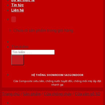
Tin tức
Liên hệ
Chưa có sản phẩm trong giỏ hàng.
Tìm kiếm:
HỆ THỐNG SHOWROOM SAIGONDOOR
Cửa Composite siêu bền, chống nước tuyệt đối, chống mối mọt, lắp đặt
nhanh gọn
Trang chủ
/
Sản phẩm
/
Cửa chống cháy
/
Cửa vân gỗ 5D