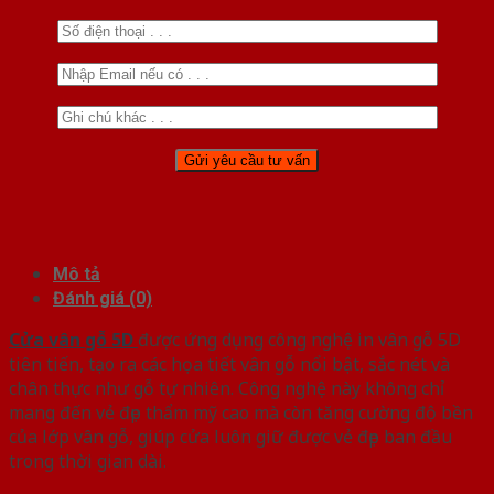
Mô tả
Đánh giá (0)
Cửa vân gỗ 5D
được ứng dụng công nghệ in vân gỗ 5D
tiên tiến, tạo ra các họa tiết vân gỗ nổi bật, sắc nét và
chân thực như gỗ tự nhiên. Công nghệ này không chỉ
mang đến vẻ đẹp thẩm mỹ cao mà còn tăng cường độ bền
của lớp vân gỗ, giúp cửa luôn giữ được vẻ đẹp ban đầu
trong thời gian dài.