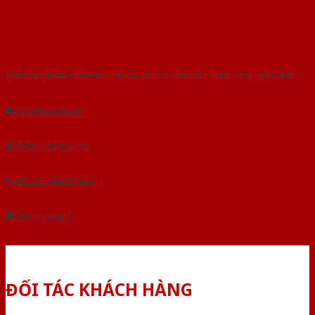
Với kinh nghiệm nhiêu năm nghiên cứu cửa theo tiêu chuẩn công nghệ Châu
Âu.Chúng tôi tự tin là nhà sản xuất & cung cấp hàng đầu tại Việt Nam!
Gửi yêu cầu tư vấn
Tải báo giá tổng hợp
Yêu cầu gọi lại (3 phút)
Dành cho đại lý
ĐỐI TÁC KHÁCH HÀNG