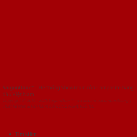
SaigonDoor™
- Hệ thống Showroom cửa Composite hàng
đầu Việt Nam
Copyright ⓒ 2016 – 2026 SaigonDoor™ - www.cuanhuacomposite.org |
Thiết kế Web & Vận hành bởi CÔNG NGHỆ VIỆT JSC
Tìm kiếm: