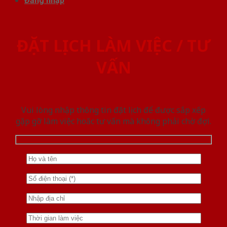
Đăng nhập
ĐẶT LỊCH LÀM VIỆC / TƯ
VẤN
Vui lòng nhập thông tin đặt lịch để được sắp xếp
gặp gỡ làm việc hoăc tư vấn mà không phải chờ đợi.