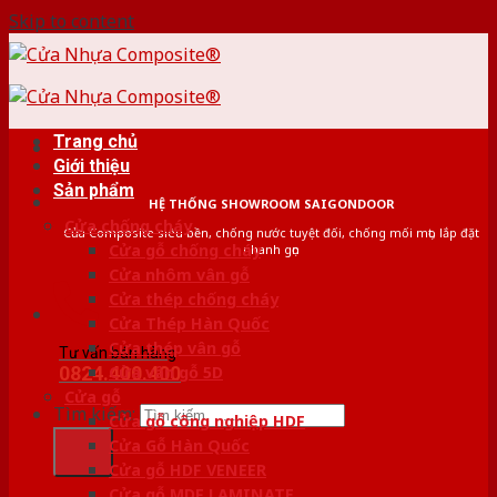
Skip to content
Trang chủ
Giới thiệu
Sản phẩm
HỆ THỐNG SHOWROOM SAIGONDOOR
Cửa chống cháy
Cửa Composite siêu bền, chống nước tuyệt đối, chống mối mọt, lắp đặt
Cửa gỗ chống cháy
nhanh gọn
Cửa nhôm vân gỗ
Cửa thép chống cháy
Cửa Thép Hàn Quốc
Cửa thép vân gỗ
Tư vấn bán hàng
0824.400.400
Cửa vân gỗ 5D
Cửa gỗ
Tìm kiếm:
Cửa gỗ công nghiệp HDF
Cửa Gỗ Hàn Quốc
Cửa gỗ HDF VENEER
Cửa gỗ MDF LAMINATE