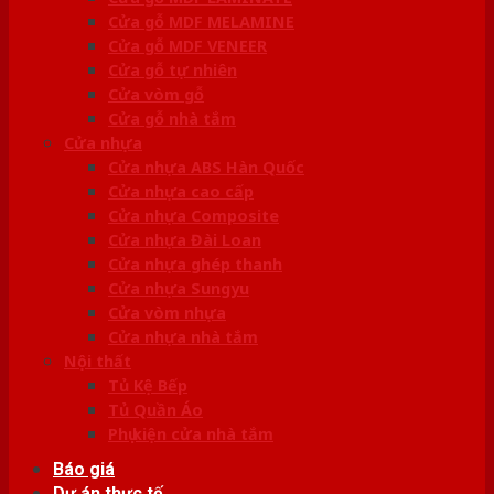
Cửa gỗ MDF MELAMINE
Cửa gỗ MDF VENEER
Cửa gỗ tự nhiên
Cửa vòm gỗ
Cửa gỗ nhà tắm
Cửa nhựa
Cửa nhựa ABS Hàn Quốc
Cửa nhựa cao cấp
Cửa nhựa Composite
Cửa nhựa Đài Loan
Cửa nhựa ghép thanh
Cửa nhựa Sungyu
Cửa vòm nhựa
Cửa nhựa nhà tắm
Nội thất
Tủ Kệ Bếp
Tủ Quần Áo
Phụ kiện cửa nhà tắm
Báo giá
Dự án thực tế