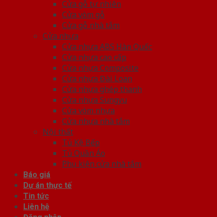
Cửa gỗ tự nhiên
Cửa vòm gỗ
Cửa gỗ nhà tắm
Cửa nhựa
Cửa nhựa ABS Hàn Quốc
Cửa nhựa cao cấp
Cửa nhựa Composite
Cửa nhựa Đài Loan
Cửa nhựa ghép thanh
Cửa nhựa Sungyu
Cửa vòm nhựa
Cửa nhựa nhà tắm
Nội thất
Tủ Kệ Bếp
Tủ Quần Áo
Phụ kiện cửa nhà tắm
Báo giá
Dự án thực tế
Tin tức
Liên hệ