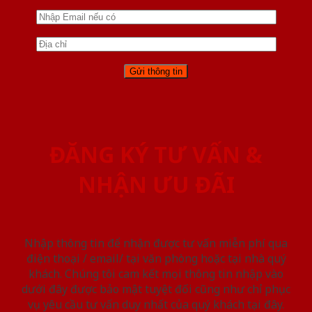
ĐĂNG KÝ TƯ VẤN &
NHẬN ƯU ĐÃI
Nhập thông tin để nhận được tư vấn miễn phí qua
điện thoại / email/ tại văn phòng hoặc tại nhà quý
khách. Chúng tôi cam kết mọi thông tin nhập vào
dưới đây được bảo mật tuyệt đối cũng như chỉ phục
vụ yêu cầu tư vấn duy nhất của quý khách tại đây.