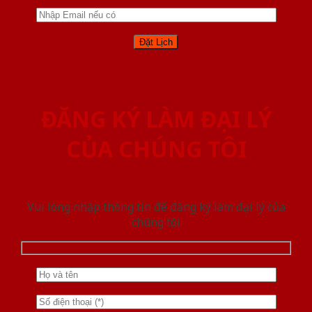
ĐĂNG KÝ LÀM ĐẠI LÝ
CỦA CHÚNG TÔI
Vui lòng nhập thông tin để đăng ký làm đại lý của
chúng tôi