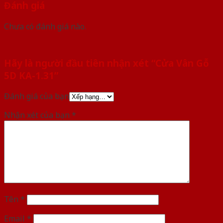
Đánh giá
Chưa có đánh giá nào.
Hãy là người đầu tiên nhận xét “Cửa Vân Gỗ
5D KA-1.31”
Đánh giá của bạn
Nhận xét của bạn
*
Tên
*
Email
*