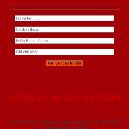
ĐĂNG KÝ NHẬN BÁO GIÁ
Nhập thông tin để nhận được báo giá mới nhât đầy
đủ nhất và chi tiết nhất.