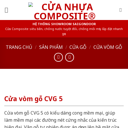
Skip
to
content
HỆ THỐNG SHOWROOM SAIGONDOOR
Cửa Composite siêu bền, chống nước tuyệt đối, chống mối mọt, lắp đặt nhanh
gọn
TRANG CHỦ
/
SẢN PHẨM
/
CỬA GỖ
/
CỬA VÒM GỖ
Cửa vòm gỗ CVG 5
Cửa vòm gỗ CVG 5 có kiểu dáng cong mềm mại, giúp
làm mềm mại các đường nét cứng nhắc của kiến trúc
hiện đại. Vân gỗ tự nhiên được áp dụng lên bề mặt cửa