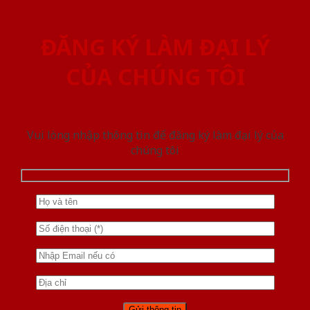
ĐĂNG KÝ LÀM ĐẠI LÝ
CỦA CHÚNG TÔI
Vui lòng nhập thông tin để đăng ký làm đại lý của
chúng tôi