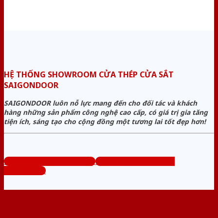
HỆ THỐNG SHOWROOM CỬA THÉP CỬA SẮT
SAIGONDOOR
SAIGONDOOR luôn nỗ lực mang đến cho đối tác và khách
hàng những sản phẩm công nghệ cao cấp, có giá trị gia tăng
tiện ích, sáng tạo cho cộng đồng một tương lai tốt đẹp hơn!
www.cuanhuacomposite.org
Tổng đài tư vấn miễn phí:
0824.400.400