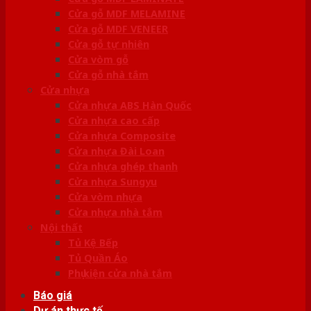
Cửa gỗ MDF MELAMINE
Cửa gỗ MDF VENEER
Cửa gỗ tự nhiên
Cửa vòm gỗ
Cửa gỗ nhà tắm
Cửa nhựa
Cửa nhựa ABS Hàn Quốc
Cửa nhựa cao cấp
Cửa nhựa Composite
Cửa nhựa Đài Loan
Cửa nhựa ghép thanh
Cửa nhựa Sungyu
Cửa vòm nhựa
Cửa nhựa nhà tắm
Nội thất
Tủ Kệ Bếp
Tủ Quần Áo
Phụ kiện cửa nhà tắm
Báo giá
Dự án thực tế