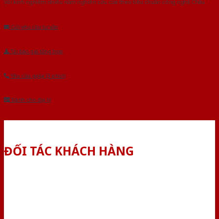
Với kinh nghiệm nhiêu năm nghiên cứu cửa theo tiêu chuẩn công nghệ Châu
Âu.Chúng tôi tự tin là nhà sản xuất & cung cấp hàng đầu tại Việt Nam!
Gửi yêu cầu tư vấn
Tải báo giá tổng hợp
Yêu cầu gọi lại (3 phút)
Dành cho đại lý
ĐỐI TÁC KHÁCH HÀNG