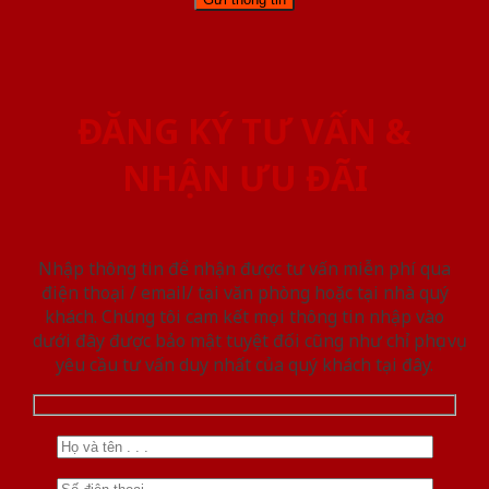
ĐĂNG KÝ TƯ VẤN &
NHẬN ƯU ĐÃI
Nhập thông tin để nhận được tư vấn miễn phí qua
điện thoại / email/ tại văn phòng hoặc tại nhà quý
khách. Chúng tôi cam kết mọi thông tin nhập vào
dưới đây được bảo mật tuyệt đối cũng như chỉ phục vụ
yêu cầu tư vấn duy nhất của quý khách tại đây.