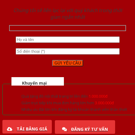
Chúng tôi sẽ liên lạc lại với quý khách trong thời
gian ngắn nhất
Khuyến mại
Quà tặng đồ nội thất trang trí lên đến
1.000.000đ
Giảm trực tiếp khi mua đơn hàng lớn hơn
3.000.000đ
Nhiều ưu đãi lớn khi đăng ký tài khoản thành viên thân thiết
TẢI BẢNG GIÁ
ĐĂNG KÝ TƯ VẤN