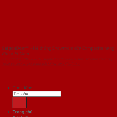
SaigonDoor™
- Hệ thống Showroom cửa Composite hàng
đầu Việt Nam
Copyright ⓒ 2016 – 2026 SaigonDoor™ - www.cuanhuacomposite.org |
Thiết kế Web & Vận hành bởi CÔNG NGHỆ VIỆT JSC
Tìm kiếm:
Trang chủ