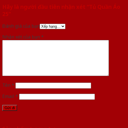
Hãy là người đầu tiên nhận xét “Tủ Quần Áo
25”
Đánh giá của bạn
Nhận xét của bạn
*
Tên
*
Email
*