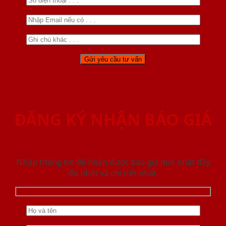
ĐĂNG KÝ NHẬN BÁO GIÁ
Nhập thông tin để nhận được báo giá mới nhât đầy
đủ nhất và chi tiết nhất.