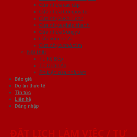
Cửa nhựa cao cấp
Cửa nhựa Composite
Cửa nhựa Đài Loan
Cửa nhựa ghép thanh
Cửa nhựa Sungyu
Cửa vòm nhựa
Cửa nhựa nhà tắm
Nội thất
Tủ Kệ Bếp
Tủ Quần Áo
Phụ kiện cửa nhà tắm
Báo giá
Dự án thực tế
Tin tức
Liên hệ
Đăng nhập
ĐẶT LỊCH LÀM VIỆC / TƯ