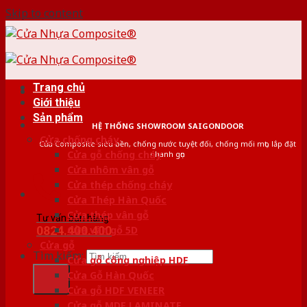
Skip to content
Trang chủ
Giới thiệu
Sản phẩm
HỆ THỐNG SHOWROOM SAIGONDOOR
Cửa chống cháy
Cửa Composite siêu bền, chống nước tuyệt đối, chống mối mọt, lắp đặt
Cửa gỗ chống cháy
nhanh gọn
Cửa nhôm vân gỗ
Cửa thép chống cháy
Cửa Thép Hàn Quốc
Cửa thép vân gỗ
Tư vấn bán hàng
0824.400.400
Cửa vân gỗ 5D
Cửa gỗ
Tìm kiếm:
Cửa gỗ công nghiệp HDF
Cửa Gỗ Hàn Quốc
Cửa gỗ HDF VENEER
Cửa gỗ MDF LAMINATE