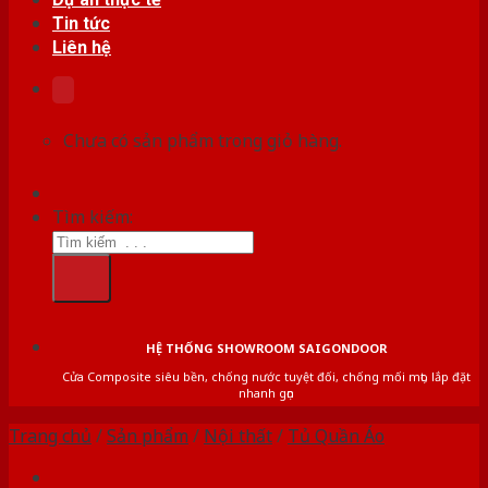
Tin tức
Liên hệ
Chưa có sản phẩm trong giỏ hàng.
Tìm kiếm:
HỆ THỐNG SHOWROOM SAIGONDOOR
Cửa Composite siêu bền, chống nước tuyệt đối, chống mối mọt, lắp đặt
nhanh gọn
Trang chủ
/
Sản phẩm
/
Nội thất
/
Tủ Quần Áo