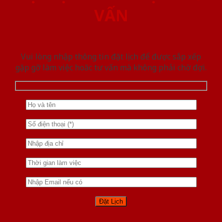
VẤN
Vui lòng nhập thông tin đặt lịch để được sắp xếp
gặp gỡ làm việc hoăc tư vấn mà không phải chờ đợi.