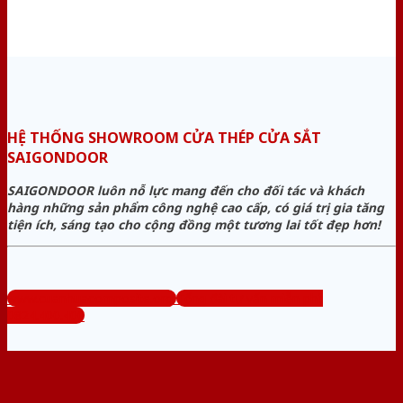
HỆ THỐNG SHOWROOM CỬA THÉP CỬA SẮT
SAIGONDOOR
SAIGONDOOR luôn nỗ lực mang đến cho đối tác và khách
hàng những sản phẩm công nghệ cao cấp, có giá trị gia tăng
tiện ích, sáng tạo cho cộng đồng một tương lai tốt đẹp hơn!
www.cuanhuacomposite.org
Tổng đài tư vấn miễn phí:
0824.400.400