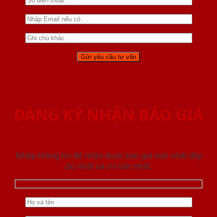
ĐĂNG KÝ NHẬN BÁO GIÁ
Nhập thông tin để nhận được báo giá mới nhât đầy
đủ nhất và chi tiết nhất.