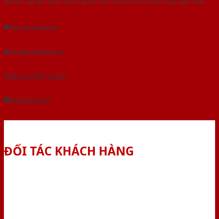
Với kinh nghiệm nhiêu năm nghiên cứu cửa theo tiêu chuẩn công nghệ Châu
Âu.Chúng tôi tự tin là nhà sản xuất & cung cấp hàng đầu tại Việt Nam!
Gửi yêu cầu tư vấn
Tải báo giá tổng hợp
Yêu cầu gọi lại (3 phút)
Dành cho đại lý
ĐỐI TÁC KHÁCH HÀNG