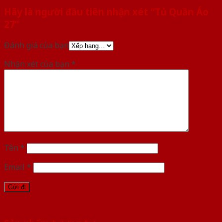
Hãy là người đầu tiên nhận xét “Tủ Quần Áo
27”
Đánh giá của bạn
Nhận xét của bạn
*
Tên
*
Email
*