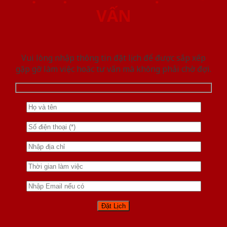
VẤN
Vui lòng nhập thông tin đặt lịch để được sắp xếp
gặp gỡ làm việc hoăc tư vấn mà không phải chờ đợi.