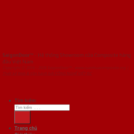
SaigonDoor™
- Hệ thống Showroom cửa Composite hàng
đầu Việt Nam
Copyright ⓒ 2016 – 2026 SaigonDoor™ - www.cuanhuacomposite.org |
Thiết kế Web & Vận hành bởi CÔNG NGHỆ VIỆT JSC
Tìm kiếm:
Trang chủ