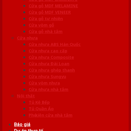
Cửa gỗ MDF MELAMINE
Cửa gỗ MDF VENEER
Cửa gỗ tự nhiên
Cửa vòm gỗ
Cửa gỗ nhà tắm
Cửa nhựa
Cửa nhựa ABS Hàn Quốc
Cửa nhựa cao cấp
Cửa nhựa Composite
Cửa nhựa Đài Loan
Cửa nhựa ghép thanh
Cửa nhựa Sungyu
Cửa vòm nhựa
Cửa nhựa nhà tắm
Nội thất
Tủ Kệ Bếp
Tủ Quần Áo
Phụ kiện cửa nhà tắm
Báo giá
Dự án thực tế