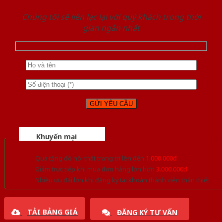
Chúng tôi sẽ liên lạc lại với quý khách trong thời
gian ngắn nhất
Khuyến mại
Quà tặng đồ nội thất trang trí lên đến
1.000.000đ
Giảm trực tiếp khi mua đơn hàng lớn hơn
3.000.000đ
Nhiều ưu đãi lớn khi đăng ký tài khoản thành viên thân thiết
TẢI BẢNG GIÁ
ĐĂNG KÝ TƯ VẤN