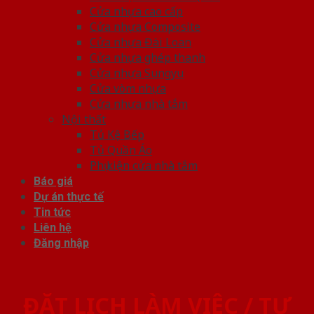
Cửa nhựa cao cấp
Cửa nhựa Composite
Cửa nhựa Đài Loan
Cửa nhựa ghép thanh
Cửa nhựa Sungyu
Cửa vòm nhựa
Cửa nhựa nhà tắm
Nội thất
Tủ Kệ Bếp
Tủ Quần Áo
Phụ kiện cửa nhà tắm
Báo giá
Dự án thực tế
Tin tức
Liên hệ
Đăng nhập
ĐẶT LỊCH LÀM VIỆC / TƯ