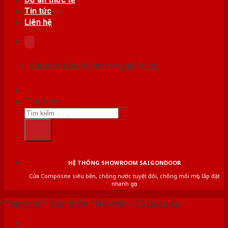
Tin tức
Liên hệ
Chưa có sản phẩm trong giỏ hàng.
Tìm kiếm:
HỆ THỐNG SHOWROOM SAIGONDOOR
Cửa Composite siêu bền, chống nước tuyệt đối, chống mối mọt, lắp đặt
nhanh gọn
Trang chủ
/
Sản phẩm
/
Nội thất
/
Tủ Quần Áo