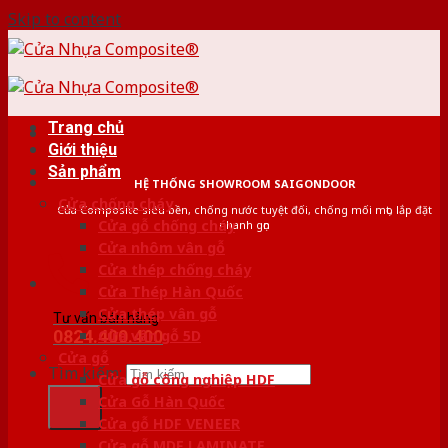
Skip to content
Trang chủ
Giới thiệu
Sản phẩm
HỆ THỐNG SHOWROOM SAIGONDOOR
Cửa chống cháy
Cửa Composite siêu bền, chống nước tuyệt đối, chống mối mọt, lắp đặt
Cửa gỗ chống cháy
nhanh gọn
Cửa nhôm vân gỗ
Cửa thép chống cháy
Cửa Thép Hàn Quốc
Cửa thép vân gỗ
Tư vấn bán hàng
0824.400.400
Cửa vân gỗ 5D
Cửa gỗ
Tìm kiếm:
Cửa gỗ công nghiệp HDF
Cửa Gỗ Hàn Quốc
Cửa gỗ HDF VENEER
Cửa gỗ MDF LAMINATE