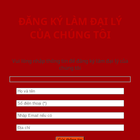
ĐĂNG KÝ LÀM ĐẠI LÝ
CỦA CHÚNG TÔI
Vui lòng nhập thông tin để đăng ký làm đại lý của
chúng tôi