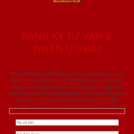
ĐĂNG KÝ TƯ VẤN &
NHẬN ƯU ĐÃI
Nhập thông tin để nhận được tư vấn miễn phí qua
điện thoại / email/ tại văn phòng hoặc tại nhà quý
khách. Chúng tôi cam kết mọi thông tin nhập vào
dưới đây được bảo mật tuyệt đối cũng như chỉ phục vụ
yêu cầu tư vấn duy nhất của quý khách tại đây.