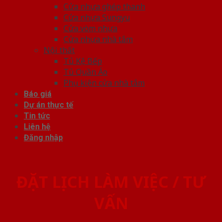
Cửa nhựa ghép thanh
Cửa nhựa Sungyu
Cửa vòm nhựa
Cửa nhựa nhà tắm
Nội thất
Tủ Kệ Bếp
Tủ Quần Áo
Phụ kiện cửa nhà tắm
Báo giá
Dự án thực tế
Tin tức
Liên hệ
Đăng nhập
ĐẶT LỊCH LÀM VIỆC / TƯ
VẤN