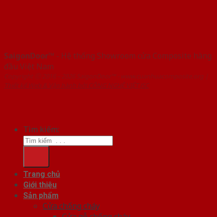
SaigonDoor™
- Hệ thống Showroom cửa Composite hàng
đầu Việt Nam
Copyright ⓒ 2016 – 2026 SaigonDoor™ - www.cuanhuacomposite.org |
Thiết kế Web & Vận hành bởi CÔNG NGHỆ VIỆT JSC
Tìm kiếm:
Trang chủ
Giới thiệu
Sản phẩm
Cửa chống cháy
Cửa gỗ chống cháy