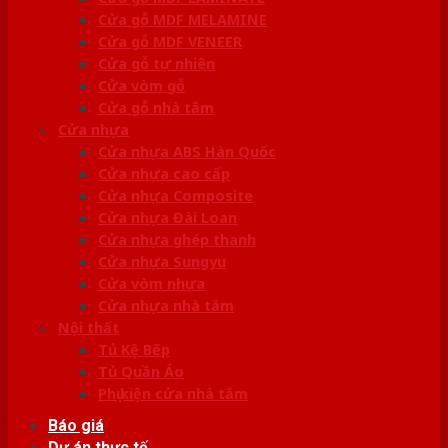
Cửa gỗ MDF MELAMINE
Cửa gỗ MDF VENEER
Cửa gỗ tự nhiên
Cửa vòm gỗ
Cửa gỗ nhà tắm
Cửa nhựa
Cửa nhựa ABS Hàn Quốc
Cửa nhựa cao cấp
Cửa nhựa Composite
Cửa nhựa Đài Loan
Cửa nhựa ghép thanh
Cửa nhựa Sungyu
Cửa vòm nhựa
Cửa nhựa nhà tắm
Nội thất
Tủ Kệ Bếp
Tủ Quần Áo
Phụ kiện cửa nhà tắm
Báo giá
Dự án thực tế