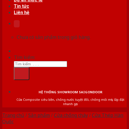
Tin tức
Liên hệ
Chưa có sản phẩm trong giỏ hàng.
Tìm kiếm:
HỆ THỐNG SHOWROOM SAIGONDOOR
Cửa Composite siêu bền, chống nước tuyệt đối, chống mối mọt, lắp đặt
nhanh gọn
Trang chủ
/
Sản phẩm
/
Cửa chống cháy
/
Cửa Thép Hàn
Quốc