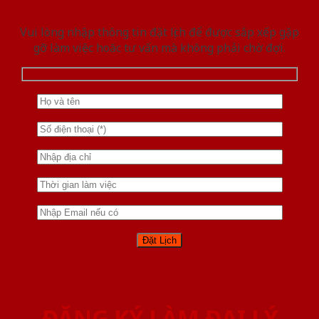
Vui lòng nhập thông tin đặt lịch để được sắp xếp gặp
gỡ làm việc hoăc tư vấn mà không phải chờ đợi.
ĐĂNG KÝ LÀM ĐẠI LÝ