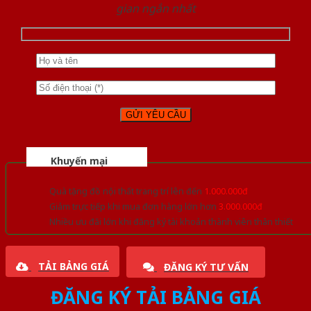
gian ngắn nhất
Khuyến mại
Quà tặng đồ nội thất trang trí lên đến
1.000.000đ
Giảm trực tiếp khi mua đơn hàng lớn hơn
3.000.000đ
Nhiều ưu đãi lớn khi đăng ký tài khoản thành viên thân thiết
TẢI BẢNG GIÁ
ĐĂNG KÝ TƯ VẤN
ĐĂNG KÝ TẢI BẢNG GIÁ