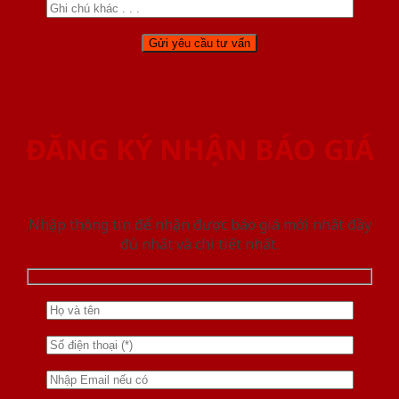
ĐĂNG KÝ NHẬN BÁO GIÁ
Nhập thông tin để nhận được báo giá mới nhât đầy
đủ nhất và chi tiết nhất.