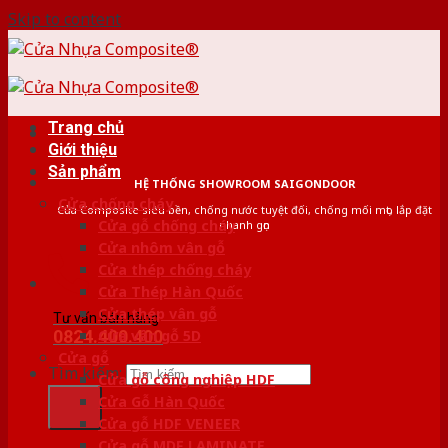
Skip to content
Trang chủ
Giới thiệu
Sản phẩm
HỆ THỐNG SHOWROOM SAIGONDOOR
Cửa chống cháy
Cửa Composite siêu bền, chống nước tuyệt đối, chống mối mọt, lắp đặt
Cửa gỗ chống cháy
nhanh gọn
Cửa nhôm vân gỗ
Cửa thép chống cháy
Cửa Thép Hàn Quốc
Cửa thép vân gỗ
Tư vấn bán hàng
0824.400.400
Cửa vân gỗ 5D
Cửa gỗ
Tìm kiếm:
Cửa gỗ công nghiệp HDF
Cửa Gỗ Hàn Quốc
Cửa gỗ HDF VENEER
Cửa gỗ MDF LAMINATE