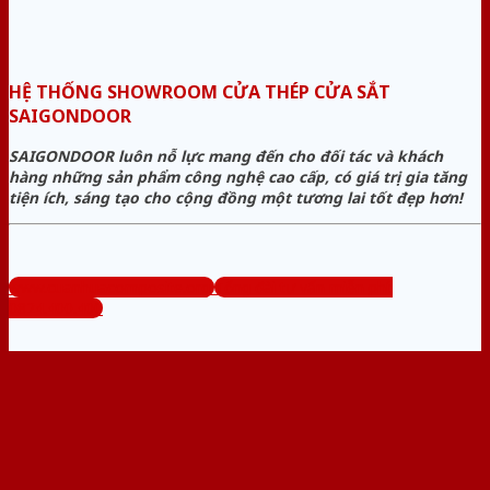
HỆ THỐNG SHOWROOM CỬA THÉP CỬA SẮT
SAIGONDOOR
SAIGONDOOR luôn nỗ lực mang đến cho đối tác và khách
hàng những sản phẩm công nghệ cao cấp, có giá trị gia tăng
tiện ích, sáng tạo cho cộng đồng một tương lai tốt đẹp hơn!
www.cuanhuacomposite.org
Tổng đài tư vấn miễn phí:
0824.400.400