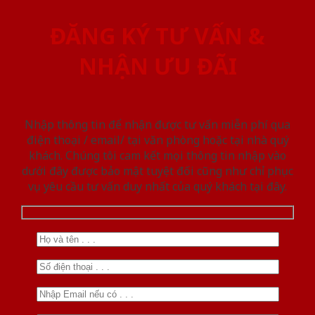
ĐĂNG KÝ TƯ VẤN &
NHẬN ƯU ĐÃI
Nhập thông tin để nhận được tư vấn miễn phí qua
điện thoại / email/ tại văn phòng hoặc tại nhà quý
khách. Chúng tôi cam kết mọi thông tin nhập vào
dưới đây được bảo mật tuyệt đối cũng như chỉ phục
vụ yêu cầu tư vấn duy nhất của quý khách tại đây.