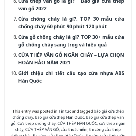
Cửa thép vân gỗ là gì? | Báo giá cửa thép
vân gỗ 2022
Cửa chống cháy là gì?. TOP 30 mẫu cửa
chống cháy 60 phút 90 phút 120 phút
Cửa gỗ chống cháy là gì? TOP 30+ mẫu cửa
gỗ chống cháy sang trọng và hiệu quả
CỬA THÉP VÂN GỖ NGĂN CHÁY – LỰA CHỌN
HOÀN HẢO NĂM 2021
Giới thiệu chi tiết cấu tạo cửa nhựa ABS
Hàn Quốc
This entry was posted in
Tin tức
and tagged
báo giá cửa thép
chống cháy
,
báo giá cửa thép Hàn Quốc
,
báo giá cửa thép vân
gỗ
,
Cửa thép chống cháy
,
CỬA THÉP HÀN QUỐC
,
cửa thép ngăn
cháy
,
CỬA THÉP VÂN GỖ
,
cửa thoát hiểm
,
thi công cửa thép
chống cháy
,
thi công cửa thép Hàn Quốc.
,
thi công cửa thép vân