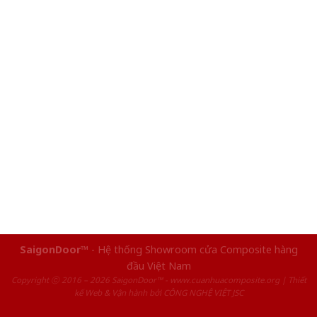
SaigonDoor™
- Hệ thống Showroom cửa Composite hàng
đầu Việt Nam
Copyright ⓒ 2016 – 2026 SaigonDoor™ - www.cuanhuacomposite.org |
Thiết
kế Web & Vận hành bởi CÔNG NGHỆ VIỆT JSC