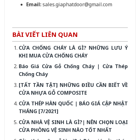
Email:
sales.giaphatdoor@gmail.com
BÀI VIẾT LIÊN QUAN
CỬA CHỐNG CHÁY LÀ GÌ? NHỮNG LƯU Ý
KHI MUA CỬA CHỐNG CHÁY
Báo Giá Cửa Gỗ Chống Cháy | Cửa Thép
Chống Cháy
[TẤT TẦN TẬT] NHỮNG ĐIỀU CẦN BIẾT VỀ
CỬA NHỰA GỖ COMPOSITE
CỬA THÉP HÀN QUỐC | BÁO GIÁ CẬP NHẬT
THÁNG [7/2021]
CỬA NHÀ VỆ SINH LÀ GÌ?| NÊN CHỌN LOẠI
CỬA PHÒNG VỆ SINH NÀO TỐT NHẤT