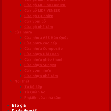
Cửa gỗ MDF MELAMINE
Cửa gỗ MDF VENEER
Cửa gỗ tự nhiên
Cửa vòm gỗ
Cửa gỗ nhà tắm
Cửa nhựa
Cửa nhựa ABS Hàn Quốc
Cửa nhựa cao cấp
Cửa nhựa Composite
Cửa nhựa Đài Loan
Cửa nhựa ghép thanh
Cửa nhựa Sungyu
Cửa vòm nhựa
Cửa nhựa nhà tắm
Nội thất
Tủ Kệ Bếp
Tủ Quần Áo
Phụ kiện cửa nhà tắm
Báo giá
Dự án thực tế