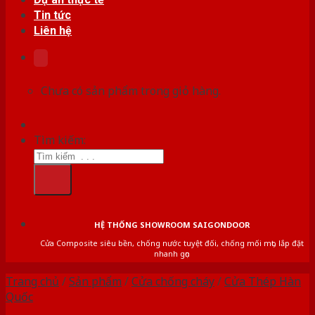
Tin tức
Liên hệ
Chưa có sản phẩm trong giỏ hàng.
Tìm kiếm:
HỆ THỐNG SHOWROOM SAIGONDOOR
Cửa Composite siêu bền, chống nước tuyệt đối, chống mối mọt, lắp đặt
nhanh gọn
Trang chủ
/
Sản phẩm
/
Cửa chống cháy
/
Cửa Thép Hàn
Quốc