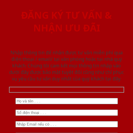
ĐĂNG KÝ TƯ VẤN &
NHẬN ƯU ĐÃI
Nhập thông tin để nhận được tư vấn miễn phí qua
điện thoại / email/ tại văn phòng hoặc tại nhà quý
khách. Chúng tôi cam kết mọi thông tin nhập vào
dưới đây được bảo mật tuyệt đối cũng như chỉ phục
vụ yêu cầu tư vấn duy nhất của quý khách tại đây.