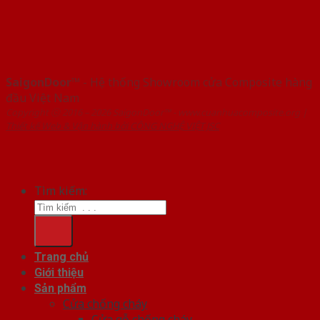
SaigonDoor™
- Hệ thống Showroom cửa Composite hàng
đầu Việt Nam
Copyright ⓒ 2016 – 2026 SaigonDoor™ - www.cuanhuacomposite.org |
Thiết kế Web & Vận hành bởi CÔNG NGHỆ VIỆT JSC
Tìm kiếm:
Trang chủ
Giới thiệu
Sản phẩm
Cửa chống cháy
Cửa gỗ chống cháy