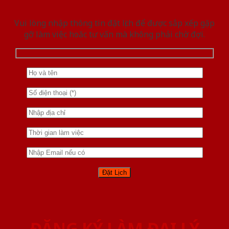
Vui lòng nhập thông tin đặt lịch để được sắp xếp gặp
gỡ làm việc hoăc tư vấn mà không phải chờ đợi.
ĐĂNG KÝ LÀM ĐẠI LÝ