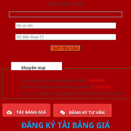
gian ngắn nhất
Khuyến mại
Quà tặng đồ nội thất trang trí lên đến
1.000.000đ
Giảm trực tiếp khi mua đơn hàng lớn hơn
3.000.000đ
Nhiều ưu đãi lớn khi đăng ký tài khoản thành viên thân thiết
TẢI BẢNG GIÁ
ĐĂNG KÝ TƯ VẤN
ĐĂNG KÝ TẢI BẢNG GIÁ