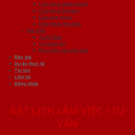
Cửa nhựa ghép thanh
Cửa nhựa Sungyu
Cửa vòm nhựa
Cửa nhựa nhà tắm
Nội thất
Tủ Kệ Bếp
Tủ Quần Áo
Phụ kiện cửa nhà tắm
Báo giá
Dự án thực tế
Tin tức
Liên hệ
Đăng nhập
ĐẶT LỊCH LÀM VIỆC / TƯ
VẤN