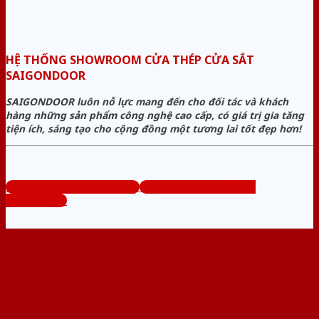
HỆ THỐNG SHOWROOM CỬA THÉP CỬA SẮT
SAIGONDOOR
SAIGONDOOR luôn nỗ lực mang đến cho đối tác và khách
hàng những sản phẩm công nghệ cao cấp, có giá trị gia tăng
tiện ích, sáng tạo cho cộng đồng một tương lai tốt đẹp hơn!
www.cuanhuacomposite.org
Tổng đài tư vấn miễn phí:
0824.400.400