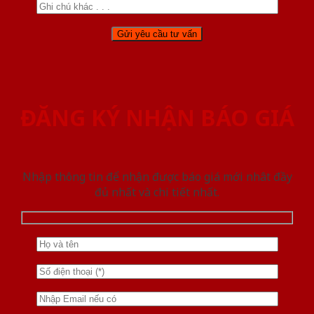
ĐĂNG KÝ NHẬN BÁO GIÁ
Nhập thông tin để nhận được báo giá mới nhât đầy
đủ nhất và chi tiết nhất.