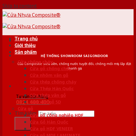
Skip to content
Trang chủ
Giới thiệu
Sản phẩm
HỆ THỐNG SHOWROOM SAIGONDOOR
Cửa chống cháy
Cửa Composite siêu bền, chống nước tuyệt đối, chống mối mọt, lắp đặt
Cửa gỗ chống cháy
nhanh gọn
Cửa nhôm vân gỗ
Cửa thép chống cháy
Cửa Thép Hàn Quốc
Cửa thép vân gỗ
Tư vấn bán hàng
0824.400.400
Cửa vân gỗ 5D
Cửa gỗ
Tìm kiếm:
Cửa gỗ công nghiệp HDF
Cửa Gỗ Hàn Quốc
Cửa gỗ HDF VENEER
Cửa gỗ MDF LAMINATE