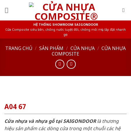
Skip
to
content
HỆ THỐNG SHOWROOM SAIGONDOOR
Cửa Composite siêu bền, chống nước tuyệt đối, chống mối mọt, lắp đặt nhanh
gọn
TRANG CHỦ
/
SẢN PHẨM
/
CỬA NHỰA
/
CỬA NHỰA
COMPOSITE
A04 67
Cửa nhựa và nhựa gỗ tại SAIGONDOOR
là thương
hiệu sản phẩm các dòng cửa trong một chuỗi các hệ