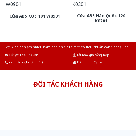
Cửa ABS Hàn Quốc 120
Cửa ABS KOS 101 W0901
K0201
Với kinh nghiệm nhiêu năm nghiên cứu cửa theo tiêu chuẩn công nghệ Châu
Âu.Chúng tôi tự tin là nhà sản xuất & cung cấp hàng đầu tại Việt Nam!
Gửi yêu cầu tư vấn
Tải báo giá tổng hợp
Yêu cầu gọi lại (3 phút)
Dành cho đại lý
ĐỐI TÁC KHÁCH HÀNG