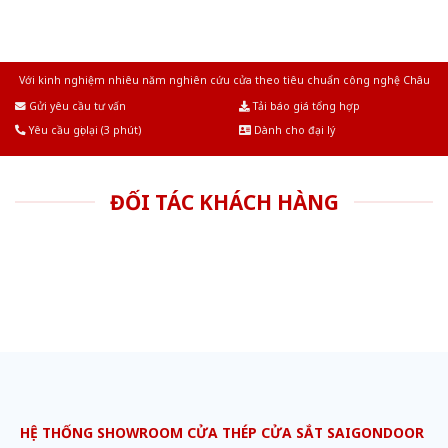
Với kinh nghiệm nhiêu năm nghiên cứu cửa theo tiêu chuẩn công nghệ Châu
Âu.Chúng tôi tự tin là nhà sản xuất & cung cấp hàng đầu tại Việt Nam!
Gửi yêu cầu tư vấn
Tải báo giá tổng hợp
Yêu cầu gọi lại (3 phút)
Dành cho đại lý
ĐỐI TÁC KHÁCH HÀNG
HỆ THỐNG SHOWROOM CỬA THÉP CỬA SẮT SAIGONDOOR