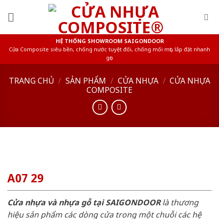
Skip
to
content
HỆ THỐNG SHOWROOM SAIGONDOOR
Cửa Composite siêu bền, chống nước tuyệt đối, chống mối mọt, lắp đặt nhanh
gọn
TRANG CHỦ
/
SẢN PHẨM
/
CỬA NHỰA
/
CỬA NHỰA
COMPOSITE
A07 29
Cửa nhựa và nhựa gỗ tại SAIGONDOOR
là thương
hiệu sản phẩm các dòng cửa trong một chuỗi các hệ