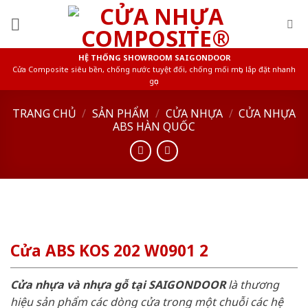
Skip
to
content
HỆ THỐNG SHOWROOM SAIGONDOOR
Cửa Composite siêu bền, chống nước tuyệt đối, chống mối mọt, lắp đặt nhanh
gọn
TRANG CHỦ
/
SẢN PHẨM
/
CỬA NHỰA
/
CỬA NHỰA
ABS HÀN QUỐC
Cửa ABS KOS 202 W0901 2
Cửa nhựa và nhựa gỗ tại SAIGONDOOR
là thương
hiệu sản phẩm các dòng cửa trong một chuỗi các hệ