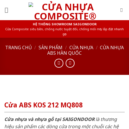
Skip
to
content
HỆ THỐNG SHOWROOM SAIGONDOOR
Cửa Composite siêu bền, chống nước tuyệt đối, chống mối mọt, lắp đặt nhanh
gọn
TRANG CHỦ
/
SẢN PHẨM
/
CỬA NHỰA
/
CỬA NHỰA
ABS HÀN QUỐC
Cửa ABS KOS 212 MQ808
Cửa nhựa và nhựa gỗ tại SAIGONDOOR
là thương
hiệu sản phẩm các dòng cửa trong một chuỗi các hệ