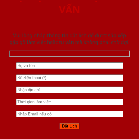
VẤN
Vui lòng nhập thông tin đặt lịch để được sắp xếp
gặp gỡ làm việc hoăc tư vấn mà không phải chờ đợi.