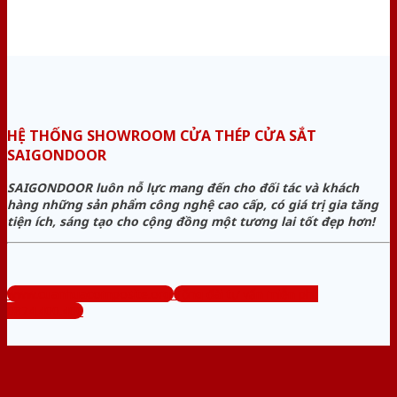
HỆ THỐNG SHOWROOM CỬA THÉP CỬA SẮT
SAIGONDOOR
SAIGONDOOR luôn nỗ lực mang đến cho đối tác và khách
hàng những sản phẩm công nghệ cao cấp, có giá trị gia tăng
tiện ích, sáng tạo cho cộng đồng một tương lai tốt đẹp hơn!
www.cuanhuacomposite.org
Tổng đài tư vấn miễn phí:
0824.400.400