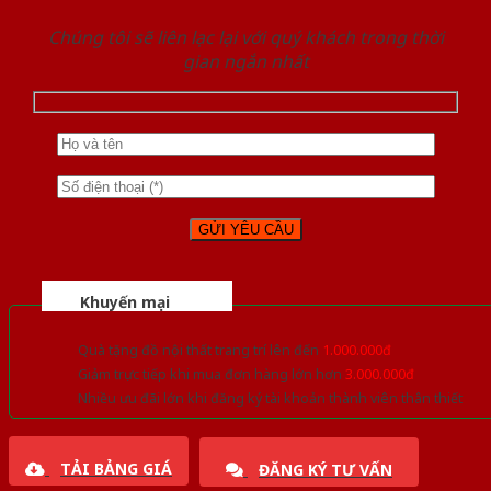
Chúng tôi sẽ liên lạc lại với quý khách trong thời
gian ngắn nhất
Khuyến mại
Quà tặng đồ nội thất trang trí lên đến
1.000.000đ
Giảm trực tiếp khi mua đơn hàng lớn hơn
3.000.000đ
Nhiều ưu đãi lớn khi đăng ký tài khoản thành viên thân thiết
TẢI BẢNG GIÁ
ĐĂNG KÝ TƯ VẤN