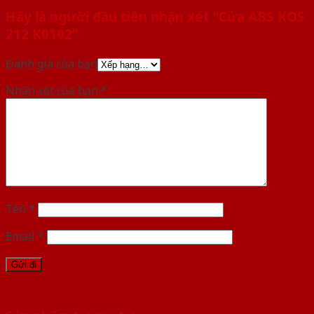
Hãy là người đầu tiên nhận xét “Cửa ABS KOS
212 K0102”
Đánh giá của bạn
Nhận xét của bạn
*
Tên
*
Email
*