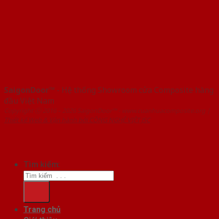
SaigonDoor™
- Hệ thống Showroom cửa Composite hàng
đầu Việt Nam
Copyright ⓒ 2016 – 2026 SaigonDoor™ - www.cuanhuacomposite.org |
Thiết kế Web & Vận hành bởi CÔNG NGHỆ VIỆT JSC
Tìm kiếm:
Trang chủ