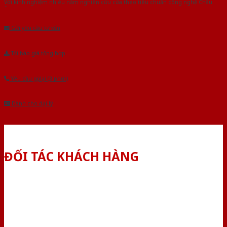
Với kinh nghiệm nhiêu năm nghiên cứu cửa theo tiêu chuẩn công nghệ Châu
Âu.Chúng tôi tự tin là nhà sản xuất & cung cấp hàng đầu tại Việt Nam!
Gửi yêu cầu tư vấn
Tải báo giá tổng hợp
Yêu cầu gọi lại (3 phút)
Dành cho đại lý
ĐỐI TÁC KHÁCH HÀNG