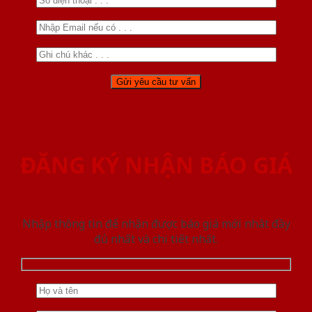
ĐĂNG KÝ NHẬN BÁO GIÁ
Nhập thông tin để nhận được báo giá mới nhât đầy
đủ nhất và chi tiết nhất.