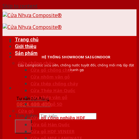
Skip to content
Trang chủ
Giới thiệu
Sản phẩm
HỆ THỐNG SHOWROOM SAIGONDOOR
Cửa chống cháy
Cửa Composite siêu bền, chống nước tuyệt đối, chống mối mọt, lắp đặt
Cửa gỗ chống cháy
nhanh gọn
Cửa nhôm vân gỗ
Cửa thép chống cháy
Cửa Thép Hàn Quốc
Cửa thép vân gỗ
Tư vấn bán hàng
0824.400.400
Cửa vân gỗ 5D
Cửa gỗ
Tìm kiếm:
Cửa gỗ công nghiệp HDF
Cửa Gỗ Hàn Quốc
Cửa gỗ HDF VENEER
Cửa gỗ MDF LAMINATE