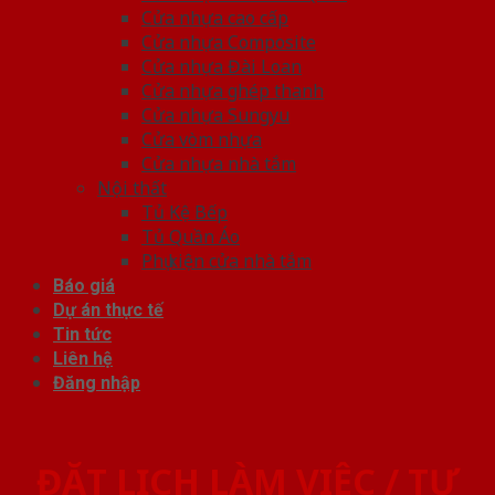
Cửa nhựa cao cấp
Cửa nhựa Composite
Cửa nhựa Đài Loan
Cửa nhựa ghép thanh
Cửa nhựa Sungyu
Cửa vòm nhựa
Cửa nhựa nhà tắm
Nội thất
Tủ Kệ Bếp
Tủ Quần Áo
Phụ kiện cửa nhà tắm
Báo giá
Dự án thực tế
Tin tức
Liên hệ
Đăng nhập
ĐẶT LỊCH LÀM VIỆC / TƯ