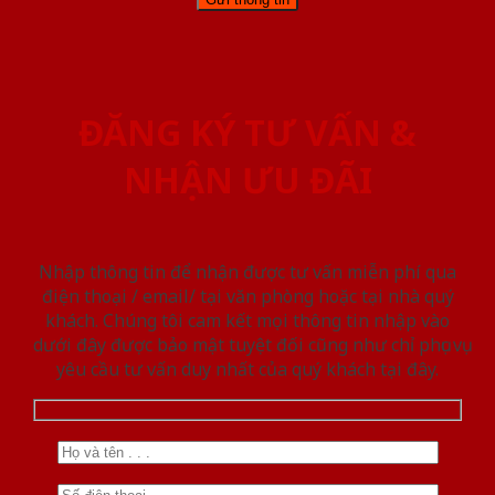
ĐĂNG KÝ TƯ VẤN &
NHẬN ƯU ĐÃI
Nhập thông tin để nhận được tư vấn miễn phí qua
điện thoại / email/ tại văn phòng hoặc tại nhà quý
khách. Chúng tôi cam kết mọi thông tin nhập vào
dưới đây được bảo mật tuyệt đối cũng như chỉ phục vụ
yêu cầu tư vấn duy nhất của quý khách tại đây.