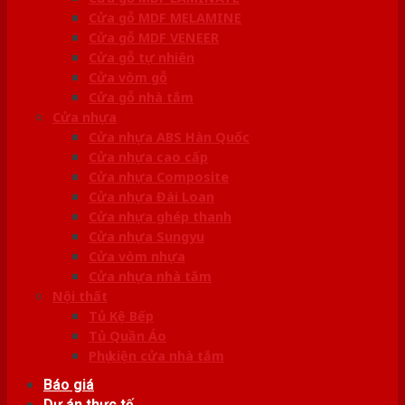
Cửa gỗ MDF MELAMINE
Cửa gỗ MDF VENEER
Cửa gỗ tự nhiên
Cửa vòm gỗ
Cửa gỗ nhà tắm
Cửa nhựa
Cửa nhựa ABS Hàn Quốc
Cửa nhựa cao cấp
Cửa nhựa Composite
Cửa nhựa Đài Loan
Cửa nhựa ghép thanh
Cửa nhựa Sungyu
Cửa vòm nhựa
Cửa nhựa nhà tắm
Nội thất
Tủ Kệ Bếp
Tủ Quần Áo
Phụ kiện cửa nhà tắm
Báo giá
Dự án thực tế