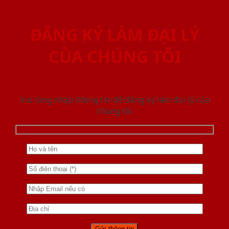
ĐĂNG KÝ LÀM ĐẠI LÝ
CỦA CHÚNG TÔI
Vui lòng nhập thông tin để đăng ký làm đại lý của
chúng tôi