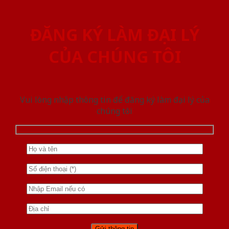
ĐĂNG KÝ LÀM ĐẠI LÝ
CỦA CHÚNG TÔI
Vui lòng nhập thông tin để đăng ký làm đại lý của
chúng tôi