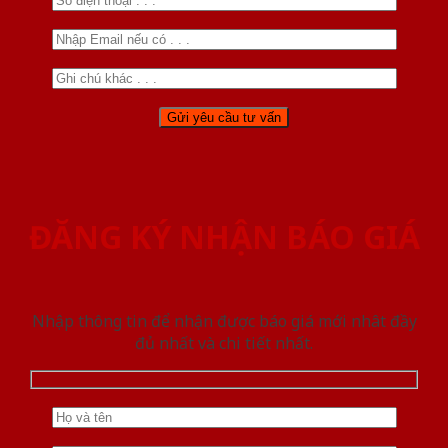
ĐĂNG KÝ NHẬN BÁO GIÁ
Nhập thông tin để nhận được báo giá mới nhât đầy
đủ nhất và chi tiết nhất.