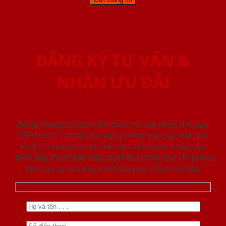
ĐĂNG KÝ TƯ VẤN &
NHẬN ƯU ĐÃI
Nhập thông tin để nhận được tư vấn miễn phí qua
điện thoại / email/ tại văn phòng hoặc tại nhà quý
khách. Chúng tôi cam kết mọi thông tin nhập vào
dưới đây được bảo mật tuyệt đối cũng như chỉ phục vụ
yêu cầu tư vấn duy nhất của quý khách tại đây.