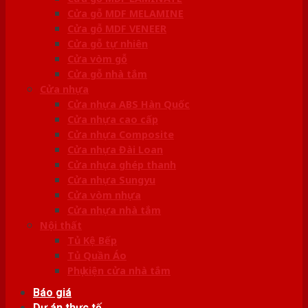
Cửa gỗ MDF MELAMINE
Cửa gỗ MDF VENEER
Cửa gỗ tự nhiên
Cửa vòm gỗ
Cửa gỗ nhà tắm
Cửa nhựa
Cửa nhựa ABS Hàn Quốc
Cửa nhựa cao cấp
Cửa nhựa Composite
Cửa nhựa Đài Loan
Cửa nhựa ghép thanh
Cửa nhựa Sungyu
Cửa vòm nhựa
Cửa nhựa nhà tắm
Nội thất
Tủ Kệ Bếp
Tủ Quần Áo
Phụ kiện cửa nhà tắm
Báo giá
Dự án thực tế