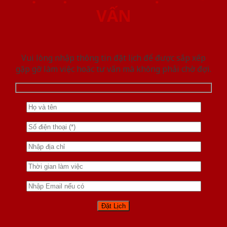
VẤN
Vui lòng nhập thông tin đặt lịch để được sắp xếp
gặp gỡ làm việc hoăc tư vấn mà không phải chờ đợi.