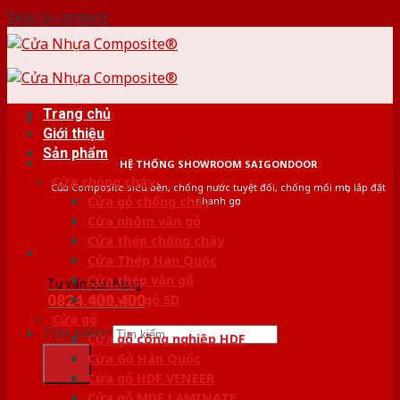
Skip to content
Trang chủ
Giới thiệu
Sản phẩm
HỆ THỐNG SHOWROOM SAIGONDOOR
Cửa chống cháy
Cửa Composite siêu bền, chống nước tuyệt đối, chống mối mọt, lắp đặt
Cửa gỗ chống cháy
nhanh gọn
Cửa nhôm vân gỗ
Cửa thép chống cháy
Cửa Thép Hàn Quốc
Cửa thép vân gỗ
Tư vấn bán hàng
0824.400.400
Cửa vân gỗ 5D
Cửa gỗ
Tìm kiếm:
Cửa gỗ công nghiệp HDF
Cửa Gỗ Hàn Quốc
Cửa gỗ HDF VENEER
Cửa gỗ MDF LAMINATE