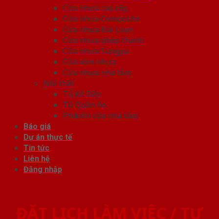
Cửa nhựa cao cấp
Cửa nhựa Composite
Cửa nhựa Đài Loan
Cửa nhựa ghép thanh
Cửa nhựa Sungyu
Cửa vòm nhựa
Cửa nhựa nhà tắm
Nội thất
Tủ Kệ Bếp
Tủ Quần Áo
Phụ kiện cửa nhà tắm
Báo giá
Dự án thực tế
Tin tức
Liên hệ
Đăng nhập
ĐẶT LỊCH LÀM VIỆC / TƯ