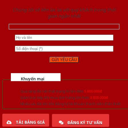
Chúng tôi sẽ liên lạc lại với quý khách trong thời
gian ngắn nhất
Khuyến mại
Quà tặng đồ nội thất trang trí lên đến
1.000.000đ
Giảm trực tiếp khi mua đơn hàng lớn hơn
3.000.000đ
Nhiều ưu đãi lớn khi đăng ký tài khoản thành viên thân thiết
TẢI BẢNG GIÁ
ĐĂNG KÝ TƯ VẤN