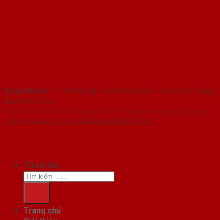
SaigonDoor™
- Hệ thống Showroom cửa Composite hàng
đầu Việt Nam
Copyright ⓒ 2016 – 2026 SaigonDoor™ - www.cuanhuacomposite.org |
Thiết kế Web & Vận hành bởi CÔNG NGHỆ VIỆT JSC
Tìm kiếm:
Trang chủ