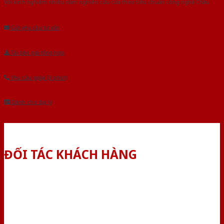
Với kinh nghiệm nhiêu năm nghiên cứu cửa theo tiêu chuẩn công nghệ Châu
Âu.Chúng tôi tự tin là nhà sản xuất & cung cấp hàng đầu tại Việt Nam!
Gửi yêu cầu tư vấn
Tải báo giá tổng hợp
Yêu cầu gọi lại (3 phút)
Dành cho đại lý
ĐỐI TÁC KHÁCH HÀNG