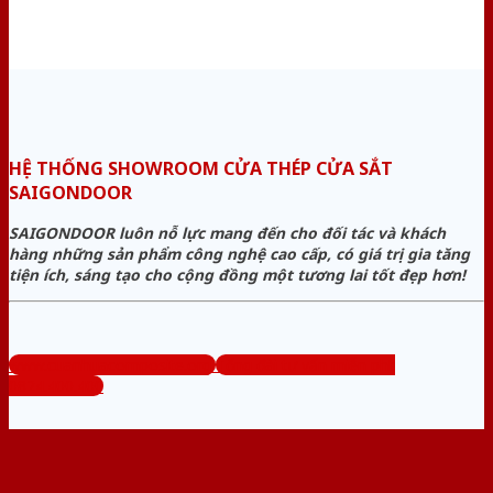
HỆ THỐNG SHOWROOM CỬA THÉP CỬA SẮT
SAIGONDOOR
SAIGONDOOR luôn nỗ lực mang đến cho đối tác và khách
hàng những sản phẩm công nghệ cao cấp, có giá trị gia tăng
tiện ích, sáng tạo cho cộng đồng một tương lai tốt đẹp hơn!
www.cuanhuacomposite.org
Tổng đài tư vấn miễn phí:
0824.400.400