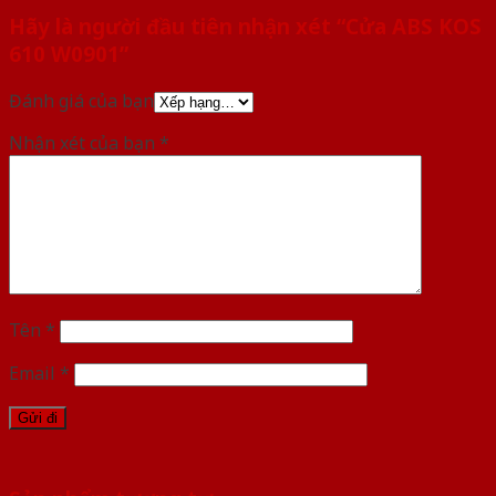
Hãy là người đầu tiên nhận xét “Cửa ABS KOS
610 W0901”
Đánh giá của bạn
Nhận xét của bạn
*
Tên
*
Email
*