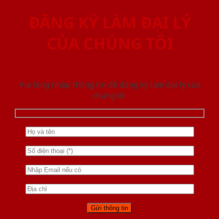
ĐĂNG KÝ LÀM ĐẠI LÝ
CỦA CHÚNG TÔI
Vui lòng nhập thông tin để đăng ký làm đại lý của
chúng tôi