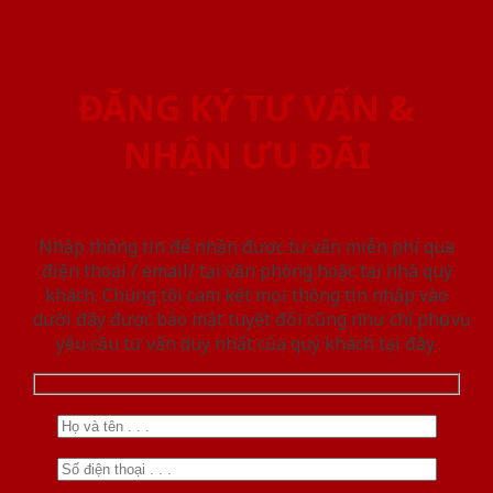
ĐĂNG KÝ TƯ VẤN &
NHẬN ƯU ĐÃI
Nhập thông tin để nhận được tư vấn miễn phí qua
điện thoại / email/ tại văn phòng hoặc tại nhà quý
khách. Chúng tôi cam kết mọi thông tin nhập vào
dưới đây được bảo mật tuyệt đối cũng như chỉ phục vụ
yêu cầu tư vấn duy nhất của quý khách tại đây.