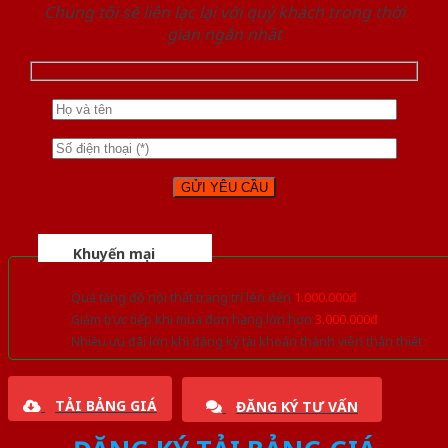
Chúng tôi sẽ liên lạc lại với quý khách trong thời
gian ngắn nhất
Khuyến mại
Quà tặng đồ nội thất trang trí lên đến
1.000.000đ
Giảm trực tiếp khi mua đơn hàng lớn hơn
3.000.000đ
Nhiều ưu đãi lớn khi đăng ký tài khoản thành viên thân thiết
TẢI BẢNG GIÁ
ĐĂNG KÝ TƯ VẤN