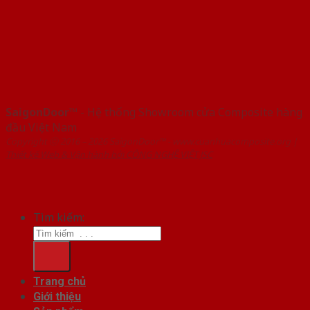
SaigonDoor™
- Hệ thống Showroom cửa Composite hàng
đầu Việt Nam
Copyright ⓒ 2016 – 2026 SaigonDoor™ - www.cuanhuacomposite.org |
Thiết kế Web & Vận hành bởi CÔNG NGHỆ VIỆT JSC
Tìm kiếm:
Trang chủ
Giới thiệu