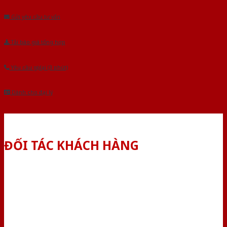
Gửi yêu cầu tư vấn
Tải báo giá tổng hợp
Yêu cầu gọi lại (3 phút)
Dành cho đại lý
ĐỐI TÁC KHÁCH HÀNG