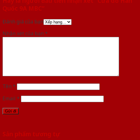
Hãy là người đầu tiên nhận xét “Cửa Gỗ Hàn
Quốc 9A MBC”
Đánh giá của bạn
Nhận xét của bạn
*
Tên
*
Email
*
Sản phẩm tương tự