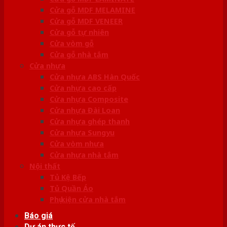
Cửa gỗ MDF MELAMINE
Cửa gỗ MDF VENEER
Cửa gỗ tự nhiên
Cửa vòm gỗ
Cửa gỗ nhà tắm
Cửa nhựa
Cửa nhựa ABS Hàn Quốc
Cửa nhựa cao cấp
Cửa nhựa Composite
Cửa nhựa Đài Loan
Cửa nhựa ghép thanh
Cửa nhựa Sungyu
Cửa vòm nhựa
Cửa nhựa nhà tắm
Nội thất
Tủ Kệ Bếp
Tủ Quần Áo
Phụ kiện cửa nhà tắm
Báo giá
Dự án thực tế