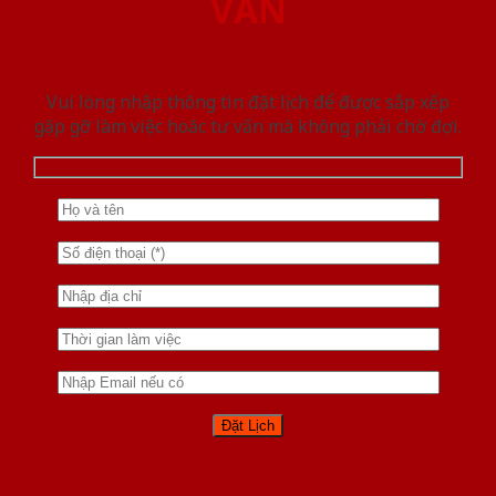
VẤN
Vui lòng nhập thông tin đặt lịch để được sắp xếp
gặp gỡ làm việc hoăc tư vấn mà không phải chờ đợi.