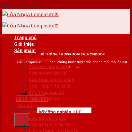
Skip to content
Trang chủ
Giới thiệu
Sản phẩm
HỆ THỐNG SHOWROOM SAIGONDOOR
Cửa chống cháy
Cửa Composite siêu bền, chống nước tuyệt đối, chống mối mọt, lắp đặt
Cửa gỗ chống cháy
nhanh gọn
Cửa nhôm vân gỗ
Cửa thép chống cháy
Cửa Thép Hàn Quốc
Cửa thép vân gỗ
Tư vấn bán hàng
0824.400.400
Cửa vân gỗ 5D
Cửa gỗ
Tìm kiếm:
Cửa gỗ công nghiệp HDF
Cửa Gỗ Hàn Quốc
Cửa gỗ HDF VENEER
Cửa gỗ MDF LAMINATE