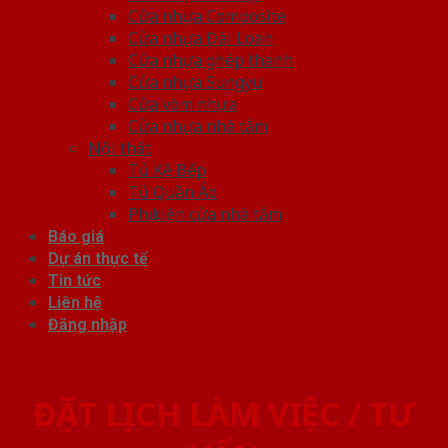
Cửa nhựa Composite
Cửa nhựa Đài Loan
Cửa nhựa ghép thanh
Cửa nhựa Sungyu
Cửa vòm nhựa
Cửa nhựa nhà tắm
Nội thất
Tủ Kệ Bếp
Tủ Quần Áo
Phụ kiện cửa nhà tắm
Báo giá
Dự án thực tế
Tin tức
Liên hệ
Đăng nhập
ĐẶT LỊCH LÀM VIỆC / TƯ