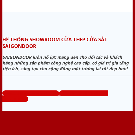
HỆ THỐNG SHOWROOM CỬA THÉP CỬA SẮT
SAIGONDOOR
SAIGONDOOR luôn nỗ lực mang đến cho đối tác và khách
hàng những sản phẩm công nghệ cao cấp, có giá trị gia tăng
tiện ích, sáng tạo cho cộng đồng một tương lai tốt đẹp hơn!
www.cuanhuacomposite.org
Tổng đài tư vấn miễn phí:
0824.400.400