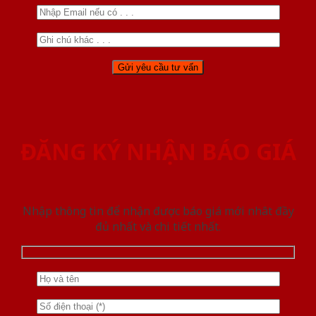
ĐĂNG KÝ NHẬN BÁO GIÁ
Nhập thông tin để nhận được báo giá mới nhât đầy
đủ nhất và chi tiết nhất.