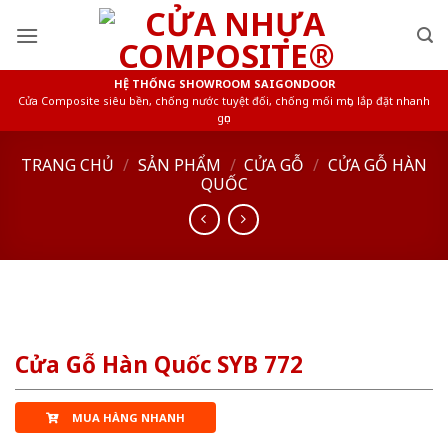
Skip
to
content
HỆ THỐNG SHOWROOM SAIGONDOOR
Cửa Composite siêu bền, chống nước tuyệt đối, chống mối mọt, lắp đặt nhanh
gọn
TRANG CHỦ
/
SẢN PHẨM
/
CỬA GỖ
/
CỬA GỖ HÀN
QUỐC
Cửa Gỗ Hàn Quốc SYB 772
MUA HÀNG NHANH