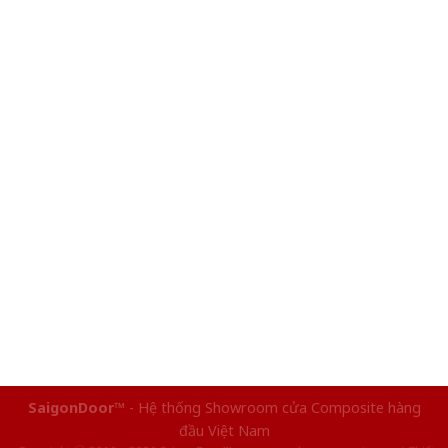
SaigonDoor™
- Hệ thống Showroom cửa Composite hàng
đầu Việt Nam