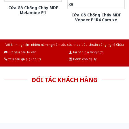
Cửa Gỗ Chống Cháy MDF
Melamine P1
Cửa Gỗ Chống Cháy MDF
Veneer P1R4 Cam xe
Với kinh nghiệm nhiêu năm nghiên cứu cửa theo tiêu chuẩn công nghệ Châu
Âu.Chúng tôi tự tin là nhà sản xuất & cung cấp hàng đầu tại Việt Nam!
Gửi yêu cầu tư vấn
Tải báo giá tổng hợp
Yêu cầu gọi lại (3 phút)
Dành cho đại lý
ĐỐI TÁC KHÁCH HÀNG