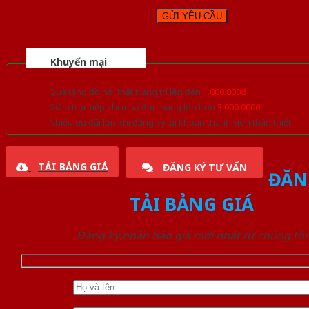
Khuyến mại
Quà tặng đồ nội thất trang trí lên đến
1.000.000đ
Giảm trực tiếp khi mua đơn hàng lớn hơn
3.000.000đ
Nhiều ưu đãi lớn khi đăng ký tài khoản thành viên thân thiết
TẢI BẢNG GIÁ
ĐĂNG KÝ TƯ VẤN
ĐĂN
TẢI BẢNG GIÁ
Đăng ký nhận báo giá mới nhất từ chúng tôi