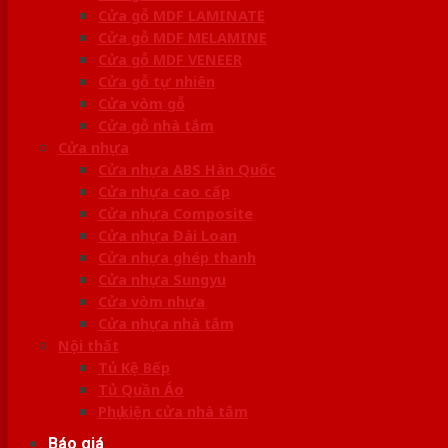
Cửa gỗ MDF LAMINATE
Cửa gỗ MDF MELAMINE
Cửa gỗ MDF VENEER
Cửa gỗ tự nhiên
Cửa vòm gỗ
Cửa gỗ nhà tắm
Cửa nhựa
Cửa nhựa ABS Hàn Quốc
Cửa nhựa cao cấp
Cửa nhựa Composite
Cửa nhựa Đài Loan
Cửa nhựa ghép thanh
Cửa nhựa Sungyu
Cửa vòm nhựa
Cửa nhựa nhà tắm
Nội thất
Tủ Kệ Bếp
Tủ Quần Áo
Phụ kiện cửa nhà tắm
Báo giá