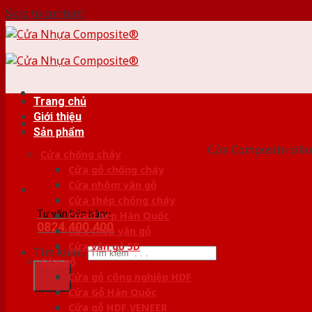
Skip to content
Trang chủ
Giới thiệu
HỆ
Sản phẩm
Cửa Composite siêu 
Cửa chống cháy
Cửa gỗ chống cháy
Cửa nhôm vân gỗ
Cửa thép chống cháy
Tư vấn bán hàng
Cửa Thép Hàn Quốc
0824.400.400
Cửa thép vân gỗ
Cửa vân gỗ 5D
Tìm kiếm:
Cửa gỗ
Cửa gỗ công nghiệp HDF
Cửa Gỗ Hàn Quốc
Cửa gỗ HDF VENEER