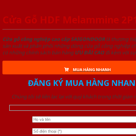
Cửa Gỗ HDF Melammine 2P
Cửa gỗ công nghiệp cao cấp SAIGONDOOR
là thương hi
sản xuất và phân phối những dòng cửa gỗ công nghiệp chấ
có những chính sách bán hàng
ƯU ĐÃI
CAO
đi kèm với sự
MUA HÀNG NHANH
ĐĂNG KÝ MUA HÀNG NHAN
Chúng tôi sẽ liên lạc lại với quý khách trong thời gian