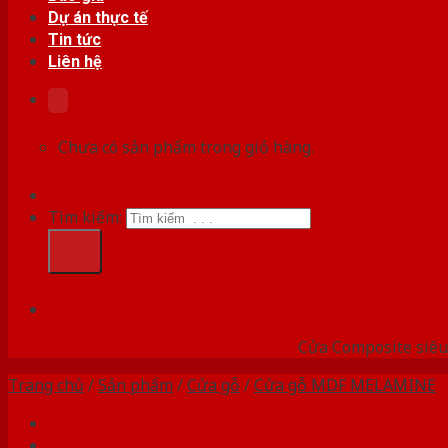
Dự án thực tế
Tin tức
Liên hệ
Chưa có sản phẩm trong giỏ hàng.
Tìm kiếm:
HỆ
Cửa Composite siêu 
Trang chủ
/
Sản phẩm
/
Cửa gỗ
/
Cửa gỗ MDF MELAMINE