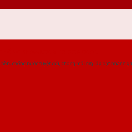
 THỐNG SHOWROOM SAIGONDOOR
bền, chống nước tuyệt đối, chống mối mọt, lắp đặt nhanh gọ