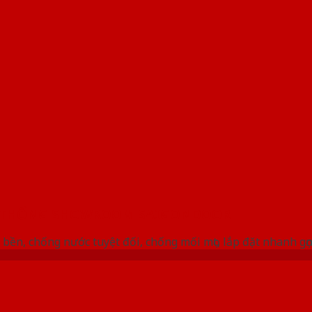
 THỐNG SHOWROOM SAIGONDOOR
bền, chống nước tuyệt đối, chống mối mọt, lắp đặt nhanh gọ