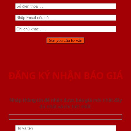
ĐĂNG KÝ NHẬN BÁO GIÁ
Nhập thông tin để nhận được báo giá mới nhât đầy
đủ nhất và chi tiết nhất.