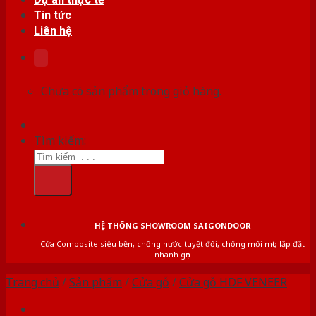
Tin tức
Liên hệ
Chưa có sản phẩm trong giỏ hàng.
Tìm kiếm:
HỆ THỐNG SHOWROOM SAIGONDOOR
Cửa Composite siêu bền, chống nước tuyệt đối, chống mối mọt, lắp đặt
nhanh gọn
Trang chủ
/
Sản phẩm
/
Cửa gỗ
/
Cửa gỗ HDF VENEER