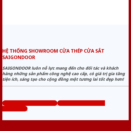
HỆ THỐNG SHOWROOM CỬA THÉP CỬA SẮT
SAIGONDOOR
SAIGONDOOR luôn nỗ lực mang đến cho đối tác và khách
hàng những sản phẩm công nghệ cao cấp, có giá trị gia tăng
tiện ích, sáng tạo cho cộng đồng một tương lai tốt đẹp hơn!
www.cuanhuacomposite.org
Tổng đài tư vấn miễn phí:
0824.400.400