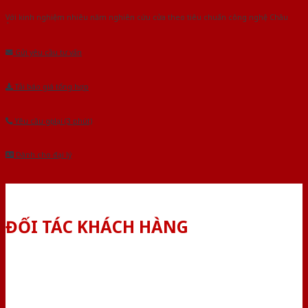
Với kinh nghiệm nhiêu năm nghiên cứu cửa theo tiêu chuẩn công nghệ Châu
Âu.Chúng tôi tự tin là nhà sản xuất & cung cấp hàng đầu tại Việt Nam!
Gửi yêu cầu tư vấn
Tải báo giá tổng hợp
Yêu cầu gọi lại (3 phút)
Dành cho đại lý
ĐỐI TÁC KHÁCH HÀNG