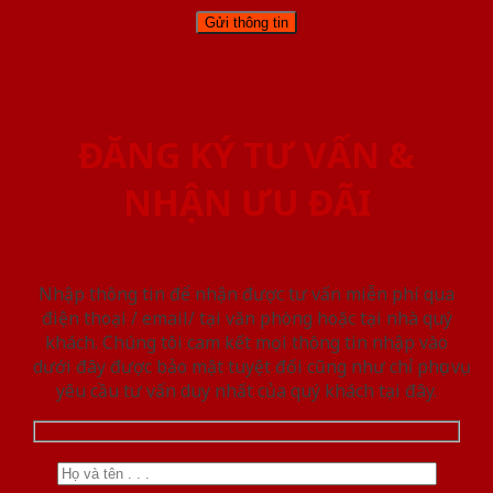
ĐĂNG KÝ TƯ VẤN &
NHẬN ƯU ĐÃI
Nhập thông tin để nhận được tư vấn miễn phí qua
điện thoại / email/ tại văn phòng hoặc tại nhà quý
khách. Chúng tôi cam kết mọi thông tin nhập vào
dưới đây được bảo mật tuyệt đối cũng như chỉ phục vụ
yêu cầu tư vấn duy nhất của quý khách tại đây.