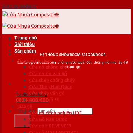
Skip to content
Trang chủ
Giới thiệu
Sản phẩm
HỆ THỐNG SHOWROOM SAIGONDOOR
Cửa chống cháy
Cửa Composite siêu bền, chống nước tuyệt đối, chống mối mọt, lắp đặt
Cửa gỗ chống cháy
nhanh gọn
Cửa nhôm vân gỗ
Cửa thép chống cháy
Cửa Thép Hàn Quốc
Cửa thép vân gỗ
Tư vấn bán hàng
0824.400.400
Cửa vân gỗ 5D
Cửa gỗ
Tìm kiếm:
Cửa gỗ công nghiệp HDF
Cửa Gỗ Hàn Quốc
Cửa gỗ HDF VENEER
Cửa gỗ MDF LAMINATE