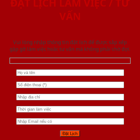
ĐẶT LỊCH LÀM VIỆC / TƯ
VẤN
Vui lòng nhập thông tin đặt lịch để được sắp xếp
gặp gỡ làm việc hoăc tư vấn mà không phải chờ đợi.