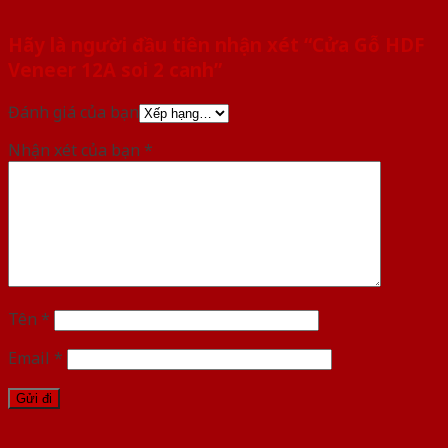
Hãy là người đầu tiên nhận xét “Cửa Gỗ HDF
Veneer 12A soi 2 canh”
Đánh giá của bạn
Nhận xét của bạn
*
Tên
*
Email
*