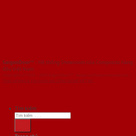
SaigonDoor™
- Hệ thống Showroom cửa Composite hàng
đầu Việt Nam
Copyright ⓒ 2016 – 2026 SaigonDoor™ - www.cuanhuacomposite.org |
Thiết kế Web & Vận hành bởi CÔNG NGHỆ VIỆT JSC
Tìm kiếm: