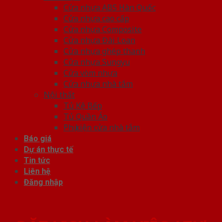
Cửa nhựa ABS Hàn Quốc
Cửa nhựa cao cấp
Cửa nhựa Composite
Cửa nhựa Đài Loan
Cửa nhựa ghép thanh
Cửa nhựa Sungyu
Cửa vòm nhựa
Cửa nhựa nhà tắm
Nội thất
Tủ Kệ Bếp
Tủ Quần Áo
Phụ kiện cửa nhà tắm
Báo giá
Dự án thực tế
Tin tức
Liên hệ
Đăng nhập