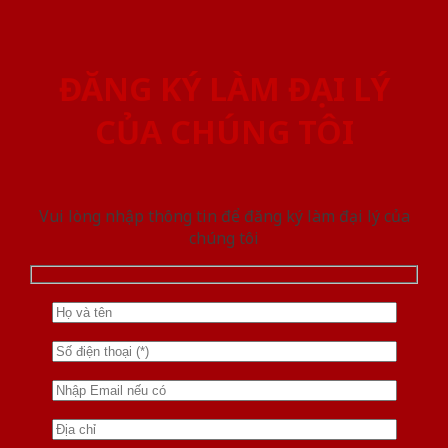
ĐĂNG KÝ LÀM ĐẠI LÝ
CỦA CHÚNG TÔI
Vui lòng nhập thông tin để đăng ký làm đại lý của
chúng tôi