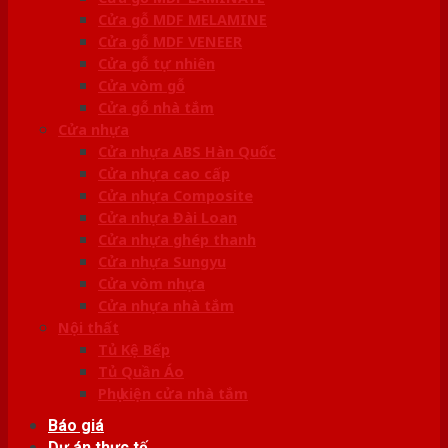
Cửa gỗ MDF MELAMINE
Cửa gỗ MDF VENEER
Cửa gỗ tự nhiên
Cửa vòm gỗ
Cửa gỗ nhà tắm
Cửa nhựa
Cửa nhựa ABS Hàn Quốc
Cửa nhựa cao cấp
Cửa nhựa Composite
Cửa nhựa Đài Loan
Cửa nhựa ghép thanh
Cửa nhựa Sungyu
Cửa vòm nhựa
Cửa nhựa nhà tắm
Nội thất
Tủ Kệ Bếp
Tủ Quần Áo
Phụ kiện cửa nhà tắm
Báo giá
Dự án thực tế