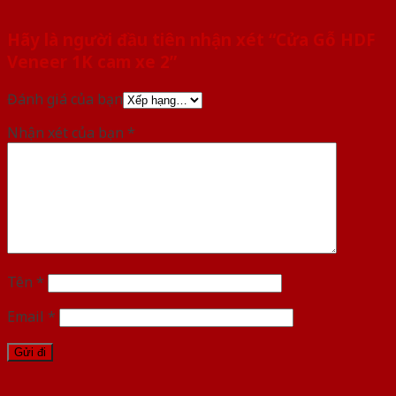
Hãy là người đầu tiên nhận xét “Cửa Gỗ HDF
Veneer 1K cam xe 2”
Đánh giá của bạn
Nhận xét của bạn
*
Tên
*
Email
*