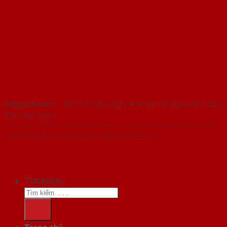
SaigonDoor™
- Hệ thống Showroom cửa Composite hàng
đầu Việt Nam
Copyright ⓒ 2016 – 2026 SaigonDoor™ - www.cuanhuacomposite.org |
Thiết kế Web & Vận hành bởi CÔNG NGHỆ VIỆT JSC
Tìm kiếm: