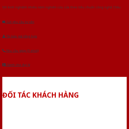
Với kinh nghiệm nhiêu năm nghiên cứu cửa theo tiêu chuẩn công nghệ Châu
Âu.Chúng tôi tự tin là nhà sản xuất & cung cấp hàng đầu tại Việt Nam!
Gửi yêu cầu tư vấn
Tải báo giá tổng hợp
Yêu cầu gọi lại (3 phút)
Dành cho đại lý
ĐỐI TÁC KHÁCH HÀNG