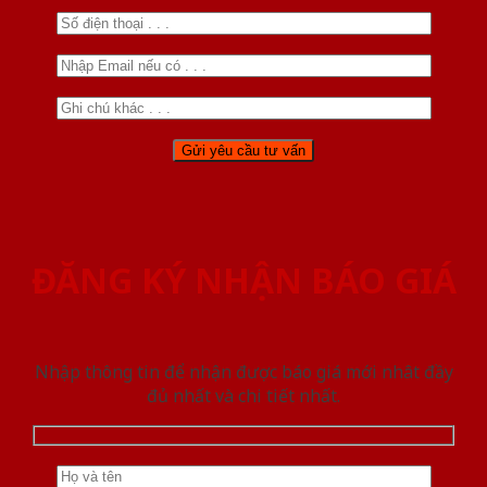
ĐĂNG KÝ NHẬN BÁO GIÁ
Nhập thông tin để nhận được báo giá mới nhât đầy
đủ nhất và chi tiết nhất.