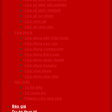
Cửa gỗ MDF MELAMINE
Cửa gỗ MDF VENEER
Cửa gỗ tự nhiên
Cửa vòm gỗ
Cửa gỗ nhà tắm
Cửa nhựa
Cửa nhựa ABS Hàn Quốc
Cửa nhựa cao cấp
Cửa nhựa Composite
Cửa nhựa Đài Loan
Cửa nhựa ghép thanh
Cửa nhựa Sungyu
Cửa vòm nhựa
Cửa nhựa nhà tắm
Nội thất
Tủ Kệ Bếp
Tủ Quần Áo
Phụ kiện cửa nhà tắm
Báo giá
Dự án thực tế