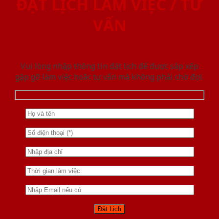
ĐẶT LỊCH LÀM VIỆC / TƯ
VẤN
Vui lòng nhập thông tin đặt lịch để được sắp xếp
gặp gỡ làm việc hoăc tư vấn mà không phải chờ đợi.