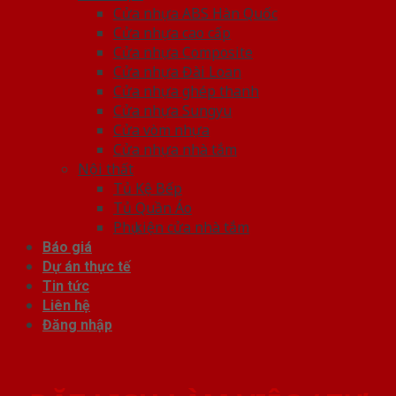
Cửa nhựa ABS Hàn Quốc
Cửa nhựa cao cấp
Cửa nhựa Composite
Cửa nhựa Đài Loan
Cửa nhựa ghép thanh
Cửa nhựa Sungyu
Cửa vòm nhựa
Cửa nhựa nhà tắm
Nội thất
Tủ Kệ Bếp
Tủ Quần Áo
Phụ kiện cửa nhà tắm
Báo giá
Dự án thực tế
Tin tức
Liên hệ
Đăng nhập