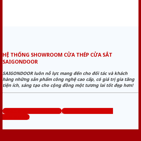
HỆ THỐNG SHOWROOM CỬA THÉP CỬA SẮT
SAIGONDOOR
SAIGONDOOR luôn nỗ lực mang đến cho đối tác và khách
hàng những sản phẩm công nghệ cao cấp, có giá trị gia tăng
tiện ích, sáng tạo cho cộng đồng một tương lai tốt đẹp hơn!
www.cuanhuacomposite.org
Tổng đài tư vấn miễn phí:
0824.400.400