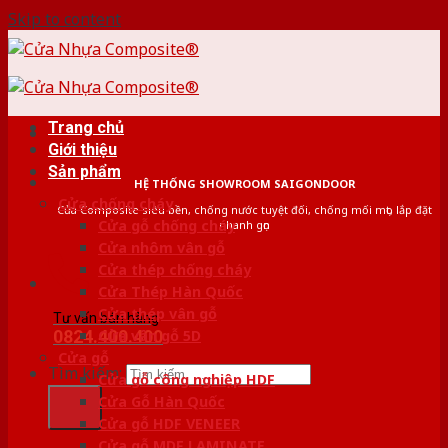
Skip to content
Trang chủ
Giới thiệu
Sản phẩm
HỆ THỐNG SHOWROOM SAIGONDOOR
Cửa chống cháy
Cửa Composite siêu bền, chống nước tuyệt đối, chống mối mọt, lắp đặt
Cửa gỗ chống cháy
nhanh gọn
Cửa nhôm vân gỗ
Cửa thép chống cháy
Cửa Thép Hàn Quốc
Cửa thép vân gỗ
Tư vấn bán hàng
0824.400.400
Cửa vân gỗ 5D
Cửa gỗ
Tìm kiếm:
Cửa gỗ công nghiệp HDF
Cửa Gỗ Hàn Quốc
Cửa gỗ HDF VENEER
Cửa gỗ MDF LAMINATE