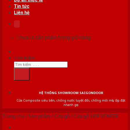
Tin tức
Liên hệ
Chưa có sản phẩm trong giỏ hàng.
Tìm kiếm:
HỆ THỐNG SHOWROOM SAIGONDOOR
Cửa Composite siêu bền, chống nước tuyệt đối, chống mối mọt, lắp đặt
nhanh gọn
Trang chủ
/
Sản phẩm
/
Cửa gỗ
/
Cửa gỗ HDF VENEER