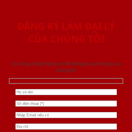
ĐĂNG KÝ LÀM ĐẠI LÝ
CỦA CHÚNG TÔI
Vui lòng nhập thông tin để đăng ký làm đại lý của
chúng tôi