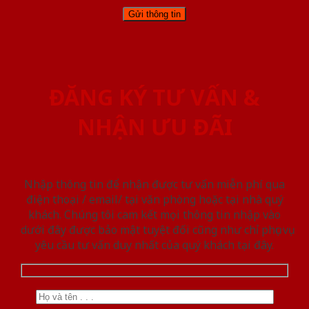
ĐĂNG KÝ TƯ VẤN &
NHẬN ƯU ĐÃI
Nhập thông tin để nhận được tư vấn miễn phí qua
điện thoại / email/ tại văn phòng hoặc tại nhà quý
khách. Chúng tôi cam kết mọi thông tin nhập vào
dưới đây được bảo mật tuyệt đối cũng như chỉ phục vụ
yêu cầu tư vấn duy nhất của quý khách tại đây.