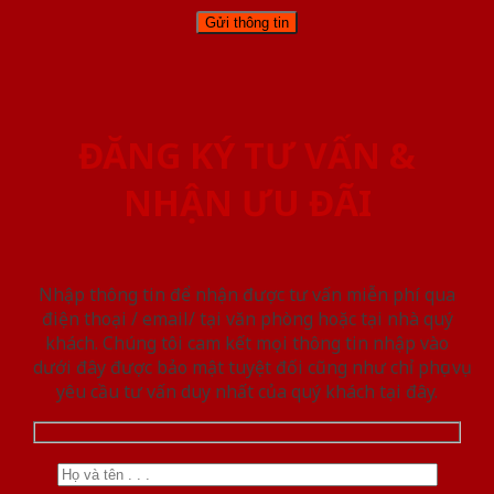
ĐĂNG KÝ TƯ VẤN &
NHẬN ƯU ĐÃI
Nhập thông tin để nhận được tư vấn miễn phí qua
điện thoại / email/ tại văn phòng hoặc tại nhà quý
khách. Chúng tôi cam kết mọi thông tin nhập vào
dưới đây được bảo mật tuyệt đối cũng như chỉ phục vụ
yêu cầu tư vấn duy nhất của quý khách tại đây.