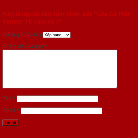
Hãy là người đầu tiên nhận xét “Cửa Gỗ HDF
Veneer 1K cam xe 3”
Đánh giá của bạn
Nhận xét của bạn
*
Tên
*
Email
*