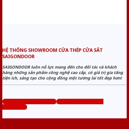
HỆ THỐNG SHOWROOM CỬA THÉP CỬA SẮT
SAIGONDOOR
SAIGONDOOR luôn nỗ lực mang đến cho đối tác và khách
hàng những sản phẩm công nghệ cao cấp, có giá trị gia tăng
tiện ích, sáng tạo cho cộng đồng một tương lai tốt đẹp hơn!
www.cuanhuacomposite.org
Tổng đài tư vấn miễn phí:
0824.400.400