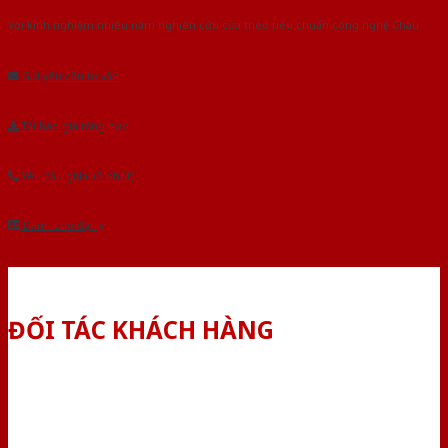
Với kinh nghiệm nhiêu năm nghiên cứu cửa theo tiêu chuẩn công nghệ Châu
Âu.Chúng tôi tự tin là nhà sản xuất & cung cấp hàng đầu tại Việt Nam!
Gửi yêu cầu tư vấn
Tải báo giá tổng hợp
Yêu cầu gọi lại (3 phút)
Dành cho đại lý
ĐỐI TÁC KHÁCH HÀNG