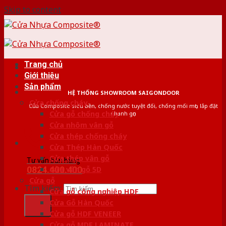
Skip to content
Trang chủ
Giới thiệu
Sản phẩm
HỆ THỐNG SHOWROOM SAIGONDOOR
Cửa chống cháy
Cửa Composite siêu bền, chống nước tuyệt đối, chống mối mọt, lắp đặt
Cửa gỗ chống cháy
nhanh gọn
Cửa nhôm vân gỗ
Cửa thép chống cháy
Cửa Thép Hàn Quốc
Cửa thép vân gỗ
Tư vấn bán hàng
0824.400.400
Cửa vân gỗ 5D
Cửa gỗ
Tìm kiếm:
Cửa gỗ công nghiệp HDF
Cửa Gỗ Hàn Quốc
Cửa gỗ HDF VENEER
Cửa gỗ MDF LAMINATE