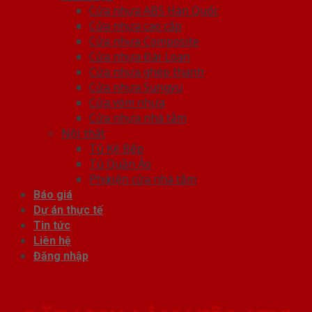
Cửa nhựa ABS Hàn Quốc
Cửa nhựa cao cấp
Cửa nhựa Composite
Cửa nhựa Đài Loan
Cửa nhựa ghép thanh
Cửa nhựa Sungyu
Cửa vòm nhựa
Cửa nhựa nhà tắm
Nội thất
Tủ Kệ Bếp
Tủ Quần Áo
Phụ kiện cửa nhà tắm
Báo giá
Dự án thực tế
Tin tức
Liên hệ
Đăng nhập