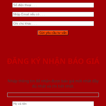
ĐĂNG KÝ NHẬN BÁO GIÁ
Nhập thông tin để nhận được báo giá mới nhât đầy
đủ nhất và chi tiết nhất.