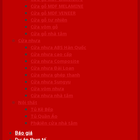
Cửa gỗ MDF MELAMINE
Cửa gỗ MDF VENEER
Cửa gỗ tự nhiên
Cửa vòm gỗ
Cửa gỗ nhà tắm
Cửa nhựa
Cửa nhựa ABS Hàn Quốc
Cửa nhựa cao cấp
Cửa nhựa Composite
Cửa nhựa Đài Loan
Cửa nhựa ghép thanh
Cửa nhựa Sungyu
Cửa vòm nhựa
Cửa nhựa nhà tắm
Nội thất
Tủ Kệ Bếp
Tủ Quần Áo
Phụ kiện cửa nhà tắm
Báo giá
Dự án thực tế