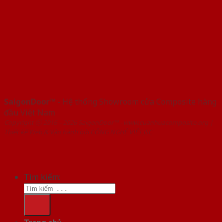
SaigonDoor™
- Hệ thống Showroom cửa Composite hàng
đầu Việt Nam
Copyright ⓒ 2016 – 2026 SaigonDoor™ - www.cuanhuacomposite.org |
Thiết kế Web & Vận hành bởi CÔNG NGHỆ VIỆT JSC
Tìm kiếm: