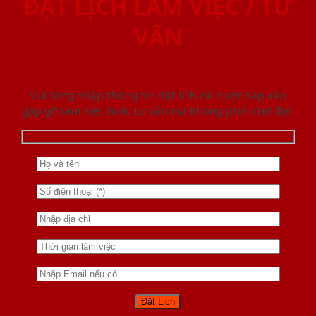
ĐẶT LỊCH LÀM VIỆC / TƯ
VẤN
Vui lòng nhập thông tin đặt lịch để được sắp xếp
gặp gỡ làm việc hoăc tư vấn mà không phải chờ đợi.