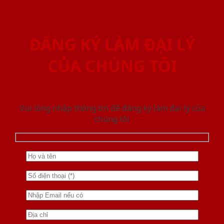
ĐĂNG KÝ LÀM ĐẠI LÝ
CỦA CHÚNG TÔI
Vui lòng nhập thông tin để đăng ký làm đại lý của
chúng tôi