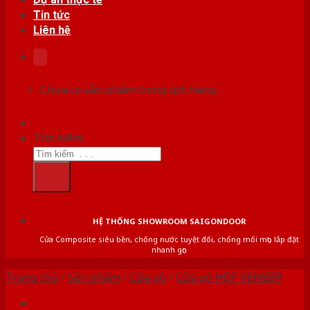
Tin tức
Liên hệ
Chưa có sản phẩm trong giỏ hàng.
Tìm kiếm:
HỆ THỐNG SHOWROOM SAIGONDOOR
Cửa Composite siêu bền, chống nước tuyệt đối, chống mối mọt, lắp đặt
nhanh gọn
Trang chủ
/
Sản phẩm
/
Cửa gỗ
/
Cửa gỗ HDF VENEER