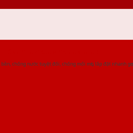
 THỐNG SHOWROOM SAIGONDOOR
bền, chống nước tuyệt đối, chống mối mọt, lắp đặt nhanh gọ