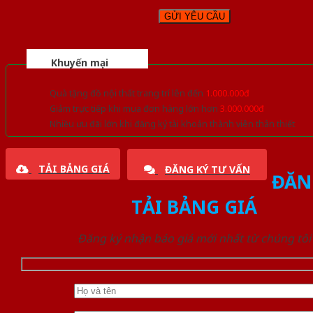
Khuyến mại
Quà tặng đồ nội thất trang trí lên đến
1.000.000đ
Giảm trực tiếp khi mua đơn hàng lớn hơn
3.000.000đ
Nhiều ưu đãi lớn khi đăng ký tài khoản thành viên thân thiết
TẢI BẢNG GIÁ
ĐĂNG KÝ TƯ VẤN
ĐĂN
TẢI BẢNG GIÁ
Đăng ký nhận báo giá mới nhất từ chúng tôi