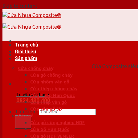
Skip to content
Trang chủ
Giới thiệu
HỆ
Sản phẩm
Cửa Composite siêu 
Cửa chống cháy
Cửa gỗ chống cháy
Cửa nhôm vân gỗ
Cửa thép chống cháy
Tư vấn bán hàng
Cửa Thép Hàn Quốc
0824.400.400
Cửa thép vân gỗ
Cửa vân gỗ 5D
Tìm kiếm:
Cửa gỗ
Cửa gỗ công nghiệp HDF
Cửa Gỗ Hàn Quốc
Cửa gỗ HDF VENEER