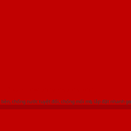
 THỐNG SHOWROOM SAIGONDOOR
bền, chống nước tuyệt đối, chống mối mọt, lắp đặt nhanh gọ