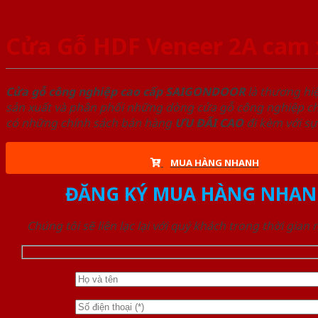
Cửa Gỗ HDF Veneer 2A cam 
Cửa gỗ công nghiệp cao cấp SAIGONDOOR
là thương hi
sản xuất và phân phối những dòng cửa gỗ công nghiệp chấ
có những chính sách bán hàng
ƯU ĐÃI
CAO
đi kèm với sự
MUA HÀNG NHANH
ĐĂNG KÝ MUA HÀNG NHAN
Chúng tôi sẽ liên lạc lại với quý khách trong thời gian