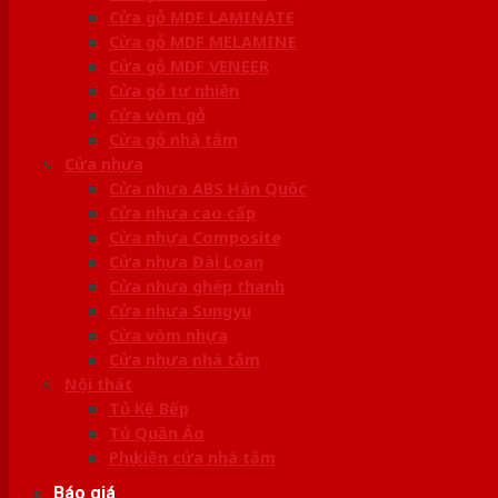
Cửa gỗ MDF LAMINATE
Cửa gỗ MDF MELAMINE
Cửa gỗ MDF VENEER
Cửa gỗ tự nhiên
Cửa vòm gỗ
Cửa gỗ nhà tắm
Cửa nhựa
Cửa nhựa ABS Hàn Quốc
Cửa nhựa cao cấp
Cửa nhựa Composite
Cửa nhựa Đài Loan
Cửa nhựa ghép thanh
Cửa nhựa Sungyu
Cửa vòm nhựa
Cửa nhựa nhà tắm
Nội thất
Tủ Kệ Bếp
Tủ Quần Áo
Phụ kiện cửa nhà tắm
Báo giá