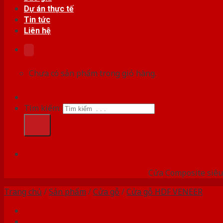
Dự án thực tế
Tin tức
Liên hệ
Chưa có sản phẩm trong giỏ hàng.
Tìm kiếm:
HỆ
Cửa Composite siêu 
Trang chủ
/
Sản phẩm
/
Cửa gỗ
/
Cửa gỗ HDF VENEER