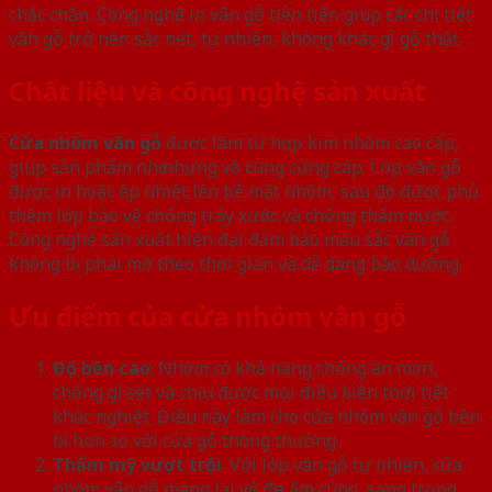
chắc chắn. Công nghệ in vân gỗ tiên tiến giúp các chi tiết
vân gỗ trở nên sắc nét, tự nhiên, không khác gì gỗ thật.
Chất liệu và công nghệ sản xuất
Cửa nhôm vân gỗ
được làm từ hợp kim nhôm cao cấp,
giúp sản phẩm nhẹ nhưng vô cùng cứng cáp. Lớp vân gỗ
được in hoặc ép nhiệt lên bề mặt nhôm, sau đó được phủ
thêm lớp bảo vệ chống trầy xước và chống thấm nước.
Công nghệ sản xuất hiện đại đảm bảo màu sắc vân gỗ
không bị phai mờ theo thời gian và dễ dàng bảo dưỡng.
Ưu điểm của cửa nhôm vân gỗ
Độ bền cao
: Nhôm có khả năng chống ăn mòn,
chống gỉ sét và chịu được mọi điều kiện thời tiết
khắc nghiệt. Điều này làm cho cửa nhôm vân gỗ bền
bỉ hơn so với cửa gỗ thông thường.
Thẩm mỹ vượt trội
: Với lớp vân gỗ tự nhiên, cửa
nhôm vân gỗ mang lại vẻ đẹp ấm cúng, sang trọng