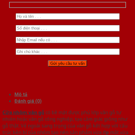
Mô tả
Đánh giá (0)
Cửa nhôm vân gỗ
có bề mặt được phủ lớp vân gỗ tự
nhiên hoặc vân gỗ công nghiệp, tạo cảm giác giống như
gỗ thật. Vẻ ngoài sang trọng của vân gỗ kết hợp với cấu
trúc bền bỉ của nhôm tạo nên sản phẩm vừa đẹp mắt vừa