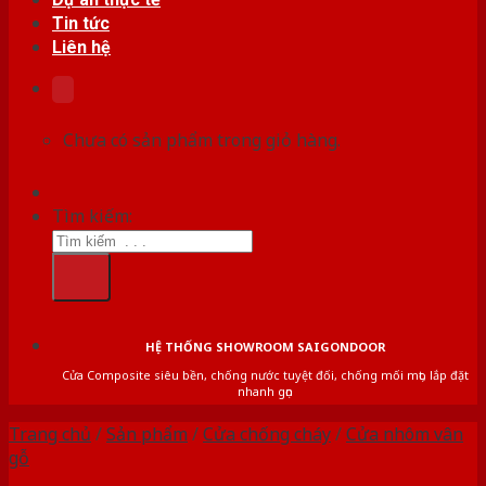
Tin tức
Liên hệ
Chưa có sản phẩm trong giỏ hàng.
Tìm kiếm:
HỆ THỐNG SHOWROOM SAIGONDOOR
Cửa Composite siêu bền, chống nước tuyệt đối, chống mối mọt, lắp đặt
nhanh gọn
Trang chủ
/
Sản phẩm
/
Cửa chống cháy
/
Cửa nhôm vân
gỗ