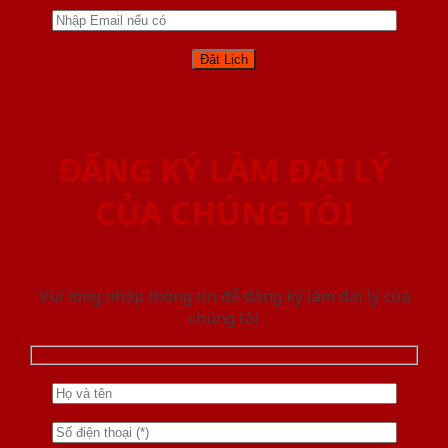
ĐĂNG KÝ LÀM ĐẠI LÝ
CỦA CHÚNG TÔI
Vui lòng nhập thông tin để đăng ký làm đại lý của
chúng tôi