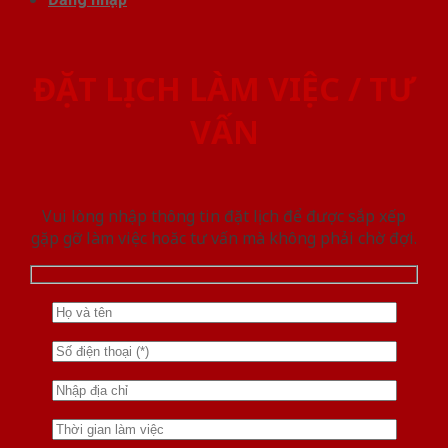
ĐẶT LỊCH LÀM VIỆC / TƯ
VẤN
Vui lòng nhập thông tin đặt lịch để được sắp xếp
gặp gỡ làm việc hoăc tư vấn mà không phải chờ đợi.