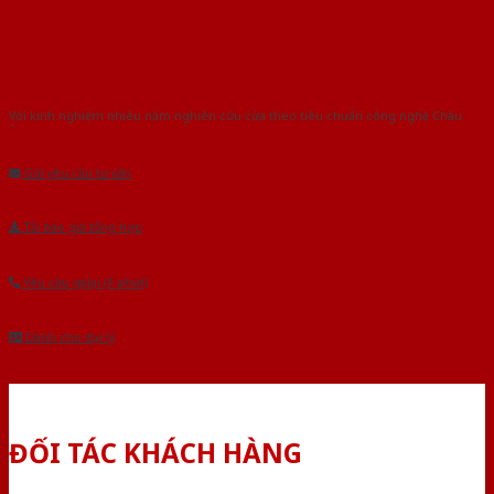
Với kinh nghiệm nhiêu năm nghiên cứu cửa theo tiêu chuẩn công nghệ Châu
Âu.Chúng tôi tự tin là nhà sản xuất & cung cấp hàng đầu tại Việt Nam!
Gửi yêu cầu tư vấn
Tải báo giá tổng hợp
Yêu cầu gọi lại (3 phút)
Dành cho đại lý
ĐỐI TÁC KHÁCH HÀNG