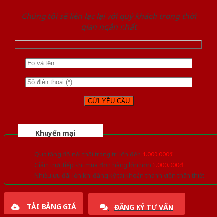
Chúng tôi sẽ liên lạc lại với quý khách trong thời
gian ngắn nhất
Khuyến mại
Quà tặng đồ nội thất trang trí lên đến
1.000.000đ
Giảm trực tiếp khi mua đơn hàng lớn hơn
3.000.000đ
Nhiều ưu đãi lớn khi đăng ký tài khoản thành viên thân thiết
TẢI BẢNG GIÁ
ĐĂNG KÝ TƯ VẤN