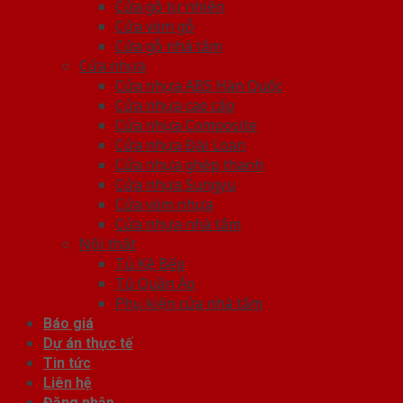
Cửa gỗ tự nhiên
Cửa vòm gỗ
Cửa gỗ nhà tắm
Cửa nhựa
Cửa nhựa ABS Hàn Quốc
Cửa nhựa cao cấp
Cửa nhựa Composite
Cửa nhựa Đài Loan
Cửa nhựa ghép thanh
Cửa nhựa Sungyu
Cửa vòm nhựa
Cửa nhựa nhà tắm
Nội thất
Tủ Kệ Bếp
Tủ Quần Áo
Phụ kiện cửa nhà tắm
Báo giá
Dự án thực tế
Tin tức
Liên hệ
Đăng nhập