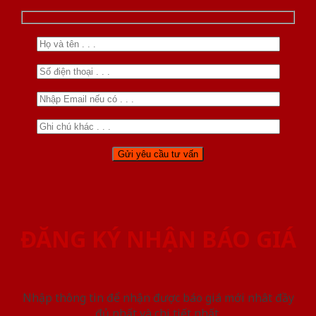
ĐĂNG KÝ NHẬN BÁO GIÁ
Nhập thông tin để nhận được báo giá mới nhât đầy
đủ nhất và chi tiết nhất.