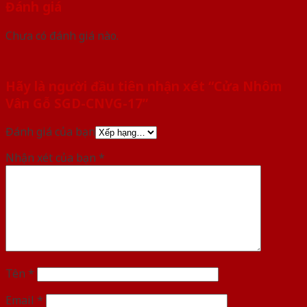
Đánh giá
Chưa có đánh giá nào.
Hãy là người đầu tiên nhận xét “Cửa Nhôm
Vân Gỗ SGD-CNVG-17”
Đánh giá của bạn
Nhận xét của bạn
*
Tên
*
Email
*