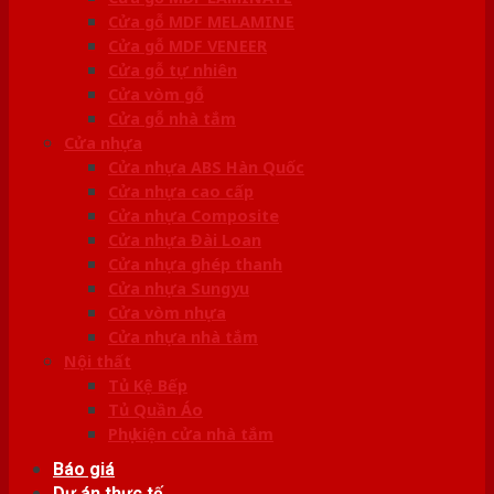
Cửa gỗ MDF MELAMINE
Cửa gỗ MDF VENEER
Cửa gỗ tự nhiên
Cửa vòm gỗ
Cửa gỗ nhà tắm
Cửa nhựa
Cửa nhựa ABS Hàn Quốc
Cửa nhựa cao cấp
Cửa nhựa Composite
Cửa nhựa Đài Loan
Cửa nhựa ghép thanh
Cửa nhựa Sungyu
Cửa vòm nhựa
Cửa nhựa nhà tắm
Nội thất
Tủ Kệ Bếp
Tủ Quần Áo
Phụ kiện cửa nhà tắm
Báo giá
Dự án thực tế