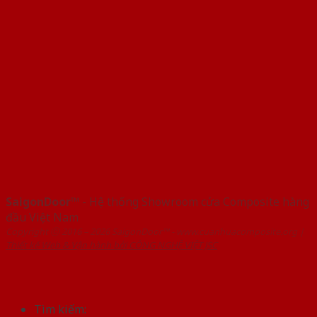
SaigonDoor™
- Hệ thống Showroom cửa Composite hàng
đầu Việt Nam
Copyright ⓒ 2016 – 2026 SaigonDoor™ - www.cuanhuacomposite.org |
Thiết kế Web & Vận hành bởi CÔNG NGHỆ VIỆT JSC
Tìm kiếm: