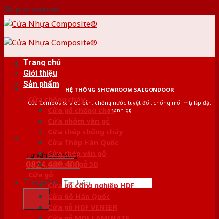
Skip to content
Trang chủ
Giới thiệu
Sản phẩm
HỆ THỐNG SHOWROOM SAIGONDOOR
Cửa chống cháy
Cửa Composite siêu bền, chống nước tuyệt đối, chống mối mọt, lắp đặt
Cửa gỗ chống cháy
nhanh gọn
Cửa nhôm vân gỗ
Cửa thép chống cháy
Cửa Thép Hàn Quốc
Cửa thép vân gỗ
Tư vấn bán hàng
0824.400.400
Cửa vân gỗ 5D
Cửa gỗ
Tìm kiếm:
Cửa gỗ công nghiệp HDF
Cửa Gỗ Hàn Quốc
Cửa gỗ HDF VENEER
Cửa gỗ MDF LAMINATE