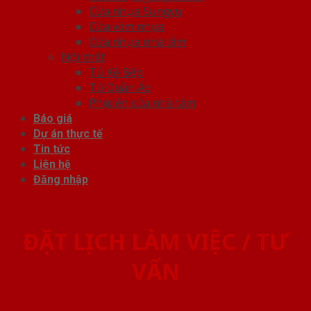
Cửa nhựa Sungyu
Cửa vòm nhựa
Cửa nhựa nhà tắm
Nội thất
Tủ Kệ Bếp
Tủ Quần Áo
Phụ kiện cửa nhà tắm
Báo giá
Dự án thực tế
Tin tức
Liên hệ
Đăng nhập
ĐẶT LỊCH LÀM VIỆC / TƯ
VẤN