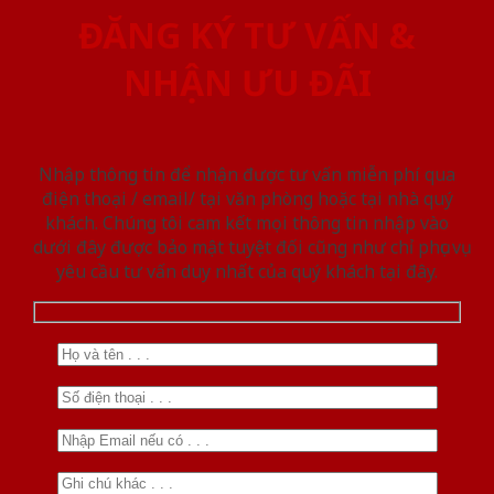
ĐĂNG KÝ TƯ VẤN &
NHẬN ƯU ĐÃI
Nhập thông tin để nhận được tư vấn miễn phí qua
điện thoại / email/ tại văn phòng hoặc tại nhà quý
khách. Chúng tôi cam kết mọi thông tin nhập vào
dưới đây được bảo mật tuyệt đối cũng như chỉ phục vụ
yêu cầu tư vấn duy nhất của quý khách tại đây.