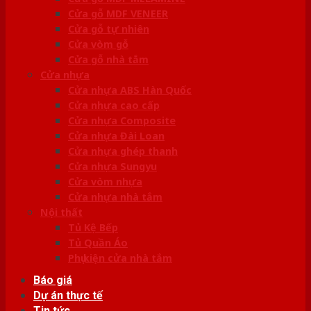
Cửa gỗ MDF VENEER
Cửa gỗ tự nhiên
Cửa vòm gỗ
Cửa gỗ nhà tắm
Cửa nhựa
Cửa nhựa ABS Hàn Quốc
Cửa nhựa cao cấp
Cửa nhựa Composite
Cửa nhựa Đài Loan
Cửa nhựa ghép thanh
Cửa nhựa Sungyu
Cửa vòm nhựa
Cửa nhựa nhà tắm
Nội thất
Tủ Kệ Bếp
Tủ Quần Áo
Phụ kiện cửa nhà tắm
Báo giá
Dự án thực tế
Tin tức