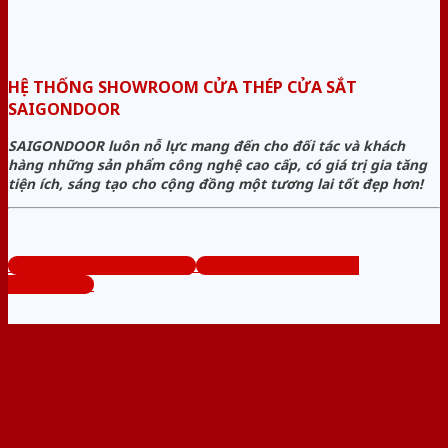
HỆ THỐNG SHOWROOM CỬA THÉP CỬA SẮT
SAIGONDOOR
SAIGONDOOR luôn nỗ lực mang đến cho đối tác và khách
hàng những sản phẩm công nghệ cao cấp, có giá trị gia tăng
tiện ích, sáng tạo cho cộng đồng một tương lai tốt đẹp hơn!
www.cuanhuacomposite.org
Tổng đài tư vấn miễn phí:
0824.400.400