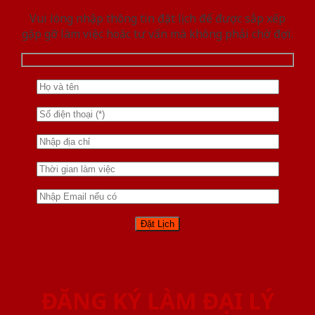
Vui lòng nhập thông tin đặt lịch để được sắp xếp
gặp gỡ làm việc hoăc tư vấn mà không phải chờ đợi.
ĐĂNG KÝ LÀM ĐẠI LÝ