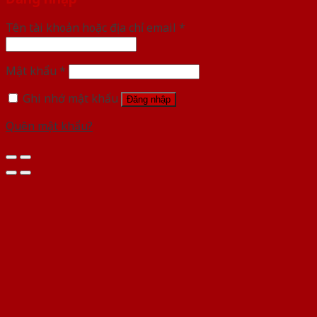
Tên tài khoản hoặc địa chỉ email
*
Mật khẩu
*
Ghi nhớ mật khẩu
Đăng nhập
Quên mật khẩu?