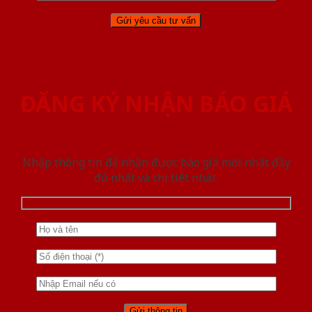
ĐĂNG KÝ NHẬN BÁO GIÁ
Nhập thông tin để nhận được báo giá mới nhât đầy
đủ nhất và chi tiết nhất.