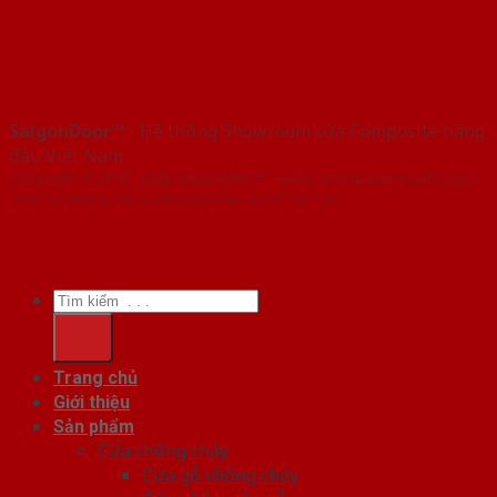
SaigonDoor™
- Hệ thống Showroom cửa Composite hàng
đầu Việt Nam
Copyright ⓒ 2016 – 2026 SaigonDoor™ - www.cuanhuacomposite.org |
Thiết kế Web & Vận hành bởi CÔNG NGHỆ VIỆT JSC
Tìm
kiếm:
Trang chủ
Giới thiệu
Sản phẩm
Cửa chống cháy
Cửa gỗ chống cháy