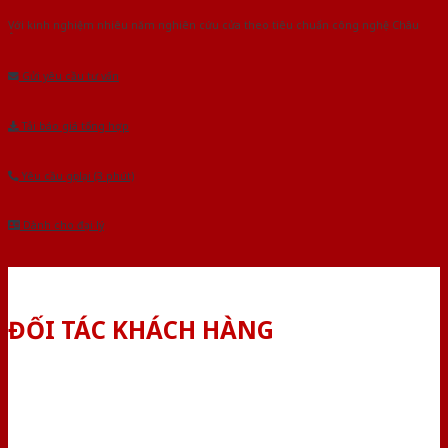
Với kinh nghiệm nhiêu năm nghiên cứu cửa theo tiêu chuẩn công nghệ Châu
Âu.Chúng tôi tự tin là nhà sản xuất & cung cấp hàng đầu tại Việt Nam!
Gửi yêu cầu tư vấn
Tải báo giá tổng hợp
Yêu cầu gọi lại (3 phút)
Dành cho đại lý
ĐỐI TÁC KHÁCH HÀNG