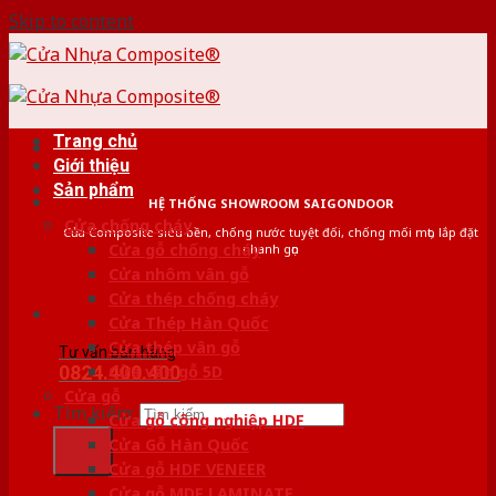
Skip to content
Trang chủ
Giới thiệu
Sản phẩm
HỆ THỐNG SHOWROOM SAIGONDOOR
Cửa chống cháy
Cửa Composite siêu bền, chống nước tuyệt đối, chống mối mọt, lắp đặt
Cửa gỗ chống cháy
nhanh gọn
Cửa nhôm vân gỗ
Cửa thép chống cháy
Cửa Thép Hàn Quốc
Cửa thép vân gỗ
Tư vấn bán hàng
0824.400.400
Cửa vân gỗ 5D
Cửa gỗ
Tìm kiếm:
Cửa gỗ công nghiệp HDF
Cửa Gỗ Hàn Quốc
Cửa gỗ HDF VENEER
Cửa gỗ MDF LAMINATE