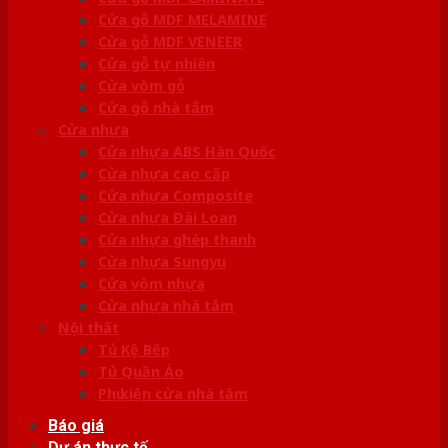
Cửa gỗ MDF MELAMINE
Cửa gỗ MDF VENEER
Cửa gỗ tự nhiên
Cửa vòm gỗ
Cửa gỗ nhà tắm
Cửa nhựa
Cửa nhựa ABS Hàn Quốc
Cửa nhựa cao cấp
Cửa nhựa Composite
Cửa nhựa Đài Loan
Cửa nhựa ghép thanh
Cửa nhựa Sungyu
Cửa vòm nhựa
Cửa nhựa nhà tắm
Nội thất
Tủ Kệ Bếp
Tủ Quần Áo
Phụ kiện cửa nhà tắm
Báo giá
Dự án thực tế