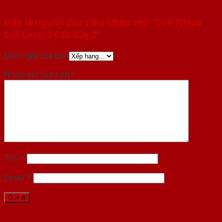
Hãy là người đầu tiên nhận xét “Cửa Nhựa
Đài Loan 04 804Cg 2”
Đánh giá của bạn
Nhận xét của bạn
*
Tên
*
Email
*