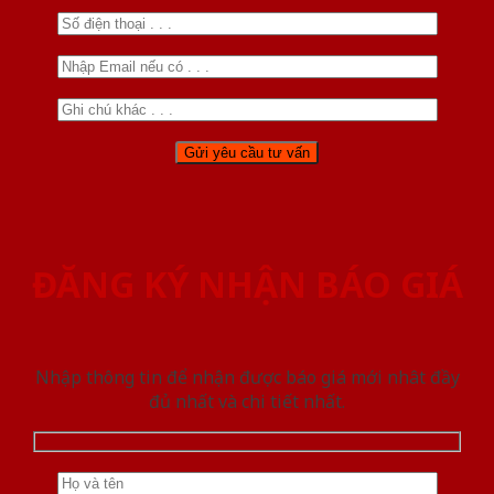
ĐĂNG KÝ NHẬN BÁO GIÁ
Nhập thông tin để nhận được báo giá mới nhât đầy
đủ nhất và chi tiết nhất.