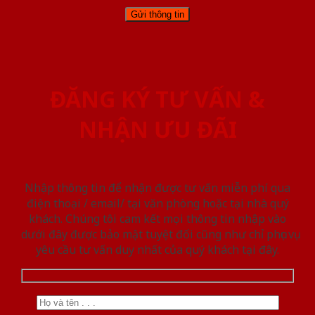
ĐĂNG KÝ TƯ VẤN &
NHẬN ƯU ĐÃI
Nhập thông tin để nhận được tư vấn miễn phí qua
điện thoại / email/ tại văn phòng hoặc tại nhà quý
khách. Chúng tôi cam kết mọi thông tin nhập vào
dưới đây được bảo mật tuyệt đối cũng như chỉ phục vụ
yêu cầu tư vấn duy nhất của quý khách tại đây.