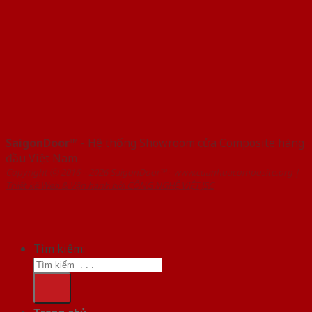
SaigonDoor™
- Hệ thống Showroom cửa Composite hàng
đầu Việt Nam
Copyright ⓒ 2016 – 2026 SaigonDoor™ - www.cuanhuacomposite.org |
Thiết kế Web & Vận hành bởi CÔNG NGHỆ VIỆT JSC
Tìm kiếm: