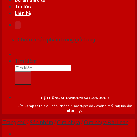
Tin tức
Liên hệ
Chưa có sản phẩm trong giỏ hàng.
Tìm kiếm:
HỆ THỐNG SHOWROOM SAIGONDOOR
Cửa Composite siêu bền, chống nước tuyệt đối, chống mối mọt, lắp đặt
nhanh gọn
Trang chủ
/
Sản phẩm
/
Cửa nhựa
/
Cửa nhựa Đài Loan