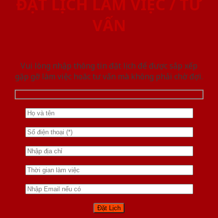
ĐẶT LỊCH LÀM VIỆC / TƯ
VẤN
Vui lòng nhập thông tin đặt lịch để được sắp xếp
gặp gỡ làm việc hoăc tư vấn mà không phải chờ đợi.