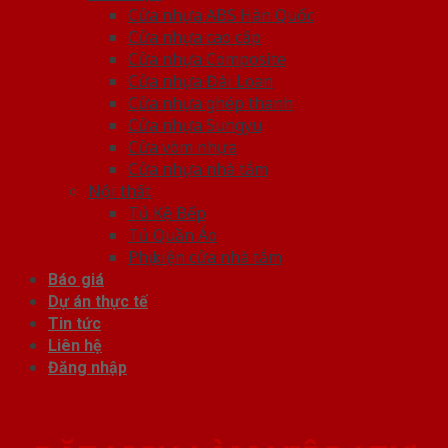
Cửa nhựa ABS Hàn Quốc
Cửa nhựa cao cấp
Cửa nhựa Composite
Cửa nhựa Đài Loan
Cửa nhựa ghép thanh
Cửa nhựa Sungyu
Cửa vòm nhựa
Cửa nhựa nhà tắm
Nội thất
Tủ Kệ Bếp
Tủ Quần Áo
Phụ kiện cửa nhà tắm
Báo giá
Dự án thực tế
Tin tức
Liên hệ
Đăng nhập