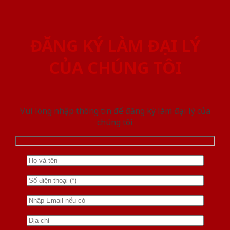
ĐĂNG KÝ LÀM ĐẠI LÝ
CỦA CHÚNG TÔI
Vui lòng nhập thông tin để đăng ký làm đại lý của
chúng tôi