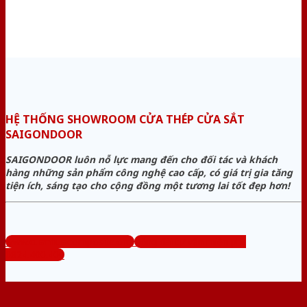
HỆ THỐNG SHOWROOM CỬA THÉP CỬA SẮT
SAIGONDOOR
SAIGONDOOR luôn nỗ lực mang đến cho đối tác và khách
hàng những sản phẩm công nghệ cao cấp, có giá trị gia tăng
tiện ích, sáng tạo cho cộng đồng một tương lai tốt đẹp hơn!
www.cuanhuacomposite.org
Tổng đài tư vấn miễn phí:
0824.400.400