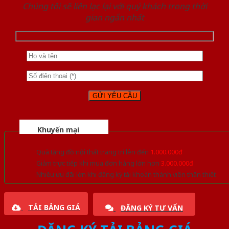
Chúng tôi sẽ liên lạc lại với quý khách trong thời
gian ngắn nhất
Khuyến mại
Quà tặng đồ nội thất trang trí lên đến
1.000.000đ
Giảm trực tiếp khi mua đơn hàng lớn hơn
3.000.000đ
Nhiều ưu đãi lớn khi đăng ký tài khoản thành viên thân thiết
TẢI BẢNG GIÁ
ĐĂNG KÝ TƯ VẤN