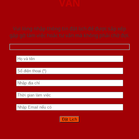
VẤN
Vui lòng nhập thông tin đặt lịch để được sắp xếp
gặp gỡ làm việc hoăc tư vấn mà không phải chờ đợi.