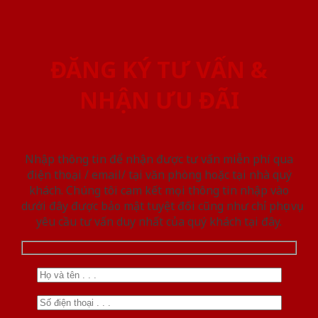
ĐĂNG KÝ TƯ VẤN &
NHẬN ƯU ĐÃI
Nhập thông tin để nhận được tư vấn miễn phí qua
điện thoại / email/ tại văn phòng hoặc tại nhà quý
khách. Chúng tôi cam kết mọi thông tin nhập vào
dưới đây được bảo mật tuyệt đối cũng như chỉ phục vụ
yêu cầu tư vấn duy nhất của quý khách tại đây.