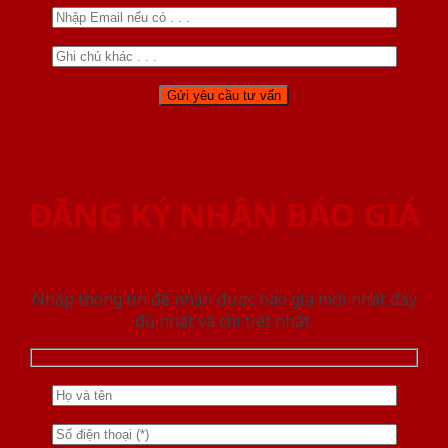
ĐĂNG KÝ NHẬN BÁO GIÁ
Nhập thông tin để nhận được báo giá mới nhât đầy
đủ nhất và chi tiết nhất.