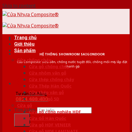
Skip to content
Trang chủ
Giới thiệu
Sản phẩm
HỆ THỐNG SHOWROOM SAIGONDOOR
Cửa chống cháy
Cửa Composite siêu bền, chống nước tuyệt đối, chống mối mọt, lắp đặt
Cửa gỗ chống cháy
nhanh gọn
Cửa nhôm vân gỗ
Cửa thép chống cháy
Cửa Thép Hàn Quốc
Cửa thép vân gỗ
Tư vấn bán hàng
0824.400.400
Cửa vân gỗ 5D
Cửa gỗ
Tìm kiếm:
Cửa gỗ công nghiệp HDF
Cửa Gỗ Hàn Quốc
Cửa gỗ HDF VENEER
Cửa gỗ MDF LAMINATE