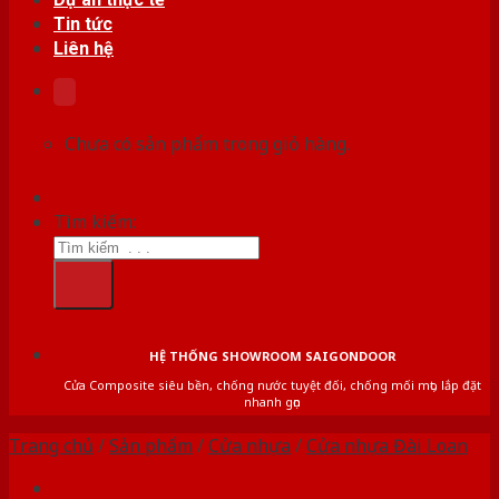
Tin tức
Liên hệ
Chưa có sản phẩm trong giỏ hàng.
Tìm kiếm:
HỆ THỐNG SHOWROOM SAIGONDOOR
Cửa Composite siêu bền, chống nước tuyệt đối, chống mối mọt, lắp đặt
nhanh gọn
Trang chủ
/
Sản phẩm
/
Cửa nhựa
/
Cửa nhựa Đài Loan