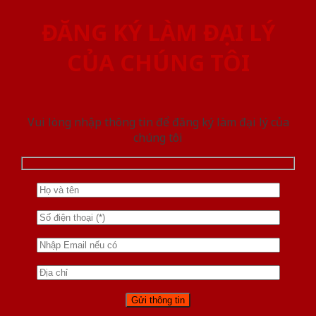
ĐĂNG KÝ LÀM ĐẠI LÝ
CỦA CHÚNG TÔI
Vui lòng nhập thông tin để đăng ký làm đại lý của
chúng tôi