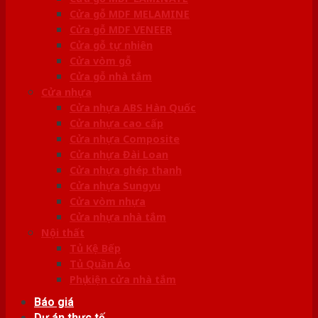
Cửa gỗ MDF MELAMINE
Cửa gỗ MDF VENEER
Cửa gỗ tự nhiên
Cửa vòm gỗ
Cửa gỗ nhà tắm
Cửa nhựa
Cửa nhựa ABS Hàn Quốc
Cửa nhựa cao cấp
Cửa nhựa Composite
Cửa nhựa Đài Loan
Cửa nhựa ghép thanh
Cửa nhựa Sungyu
Cửa vòm nhựa
Cửa nhựa nhà tắm
Nội thất
Tủ Kệ Bếp
Tủ Quần Áo
Phụ kiện cửa nhà tắm
Báo giá
Dự án thực tế