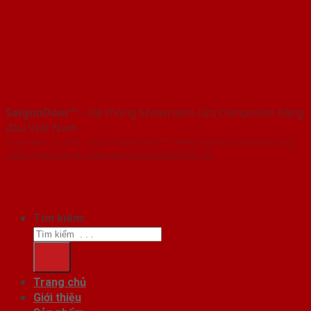
SaigonDoor™
- Hệ thống Showroom cửa Composite hàng
đầu Việt Nam
Copyright ⓒ 2016 – 2026 SaigonDoor™ - www.cuanhuacomposite.org |
Thiết kế Web & Vận hành bởi CÔNG NGHỆ VIỆT JSC
Tìm kiếm:
Trang chủ
Giới thiệu