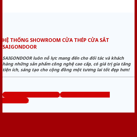
HỆ THỐNG SHOWROOM CỬA THÉP CỬA SẮT
SAIGONDOOR
SAIGONDOOR luôn nỗ lực mang đến cho đối tác và khách
hàng những sản phẩm công nghệ cao cấp, có giá trị gia tăng
tiện ích, sáng tạo cho cộng đồng một tương lai tốt đẹp hơn!
www.cuanhuacomposite.org
Tổng đài tư vấn miễn phí:
0824.400.400