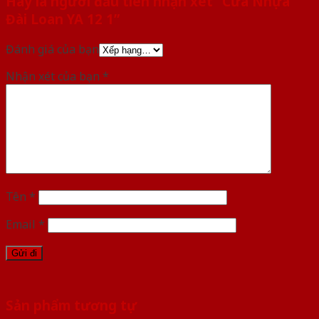
Hãy là người đầu tiên nhận xét “Cửa Nhựa
Đài Loan YA 12 1”
Đánh giá của bạn
Nhận xét của bạn
*
Tên
*
Email
*
Sản phẩm tương tự