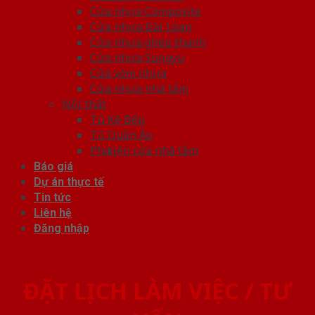
Cửa nhựa Composite
Cửa nhựa Đài Loan
Cửa nhựa ghép thanh
Cửa nhựa Sungyu
Cửa vòm nhựa
Cửa nhựa nhà tắm
Nội thất
Tủ Kệ Bếp
Tủ Quần Áo
Phụ kiện cửa nhà tắm
Báo giá
Dự án thực tế
Tin tức
Liên hệ
Đăng nhập
ĐẶT LỊCH LÀM VIỆC / TƯ