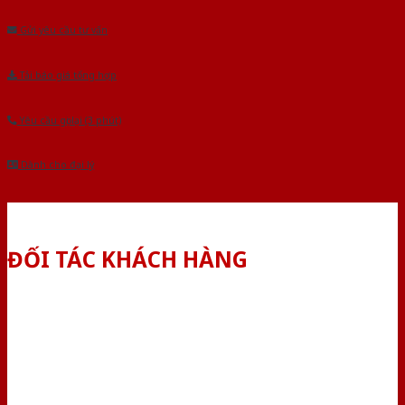
Gửi yêu cầu tư vấn
Tải báo giá tổng hợp
Yêu cầu gọi lại (3 phút)
Dành cho đại lý
ĐỐI TÁC KHÁCH HÀNG