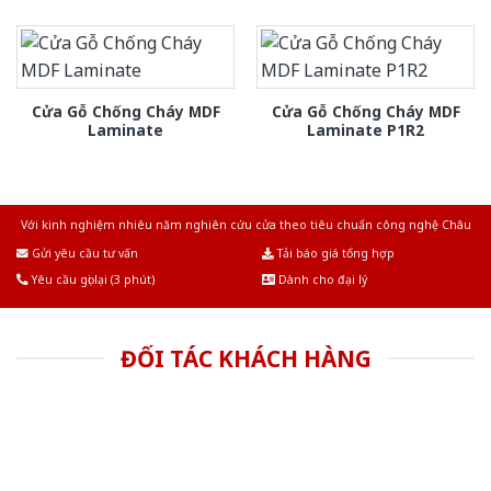
Cửa Gỗ Chống Cháy MDF
Cửa Gỗ Chống Cháy MDF
Laminate
Laminate P1R2
Với kinh nghiệm nhiêu năm nghiên cứu cửa theo tiêu chuẩn công nghệ Châu
Âu.Chúng tôi tự tin là nhà sản xuất & cung cấp hàng đầu tại Việt Nam!
Gửi yêu cầu tư vấn
Tải báo giá tổng hợp
Yêu cầu gọi lại (3 phút)
Dành cho đại lý
ĐỐI TÁC KHÁCH HÀNG