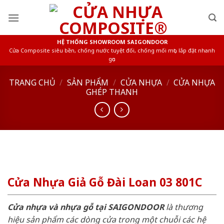
Skip
to
content
HỆ THỐNG SHOWROOM SAIGONDOOR
Cửa Composite siêu bền, chống nước tuyệt đối, chống mối mọt, lắp đặt nhanh
gọn
TRANG CHỦ
/
SẢN PHẨM
/
CỬA NHỰA
/
CỬA NHỰA
GHÉP THANH
Cửa Nhựa Giả Gỗ Đài Loan 03 801C
Cửa nhựa và nhựa gỗ tại SAIGONDOOR
là thương
hiệu sản phẩm các dòng cửa trong một chuỗi các hệ