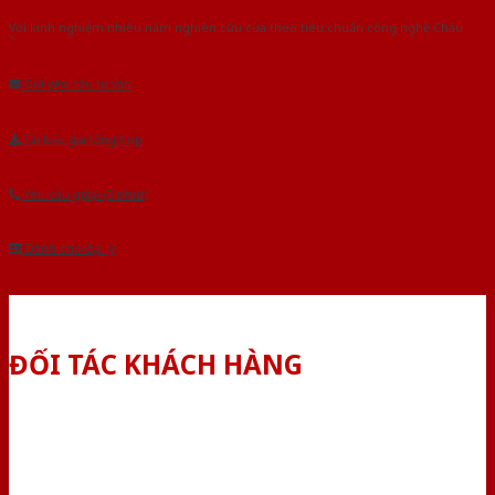
Với kinh nghiệm nhiêu năm nghiên cứu cửa theo tiêu chuẩn công nghệ Châu
Âu.Chúng tôi tự tin là nhà sản xuất & cung cấp hàng đầu tại Việt Nam!
Gửi yêu cầu tư vấn
Tải báo giá tổng hợp
Yêu cầu gọi lại (3 phút)
Dành cho đại lý
ĐỐI TÁC KHÁCH HÀNG