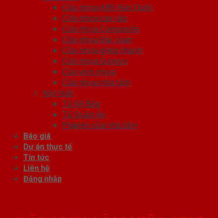
Cửa nhựa ABS Hàn Quốc
Cửa nhựa cao cấp
Cửa nhựa Composite
Cửa nhựa Đài Loan
Cửa nhựa ghép thanh
Cửa nhựa Sungyu
Cửa vòm nhựa
Cửa nhựa nhà tắm
Nội thất
Tủ Kệ Bếp
Tủ Quần Áo
Phụ kiện cửa nhà tắm
Báo giá
Dự án thực tế
Tin tức
Liên hệ
Đăng nhập