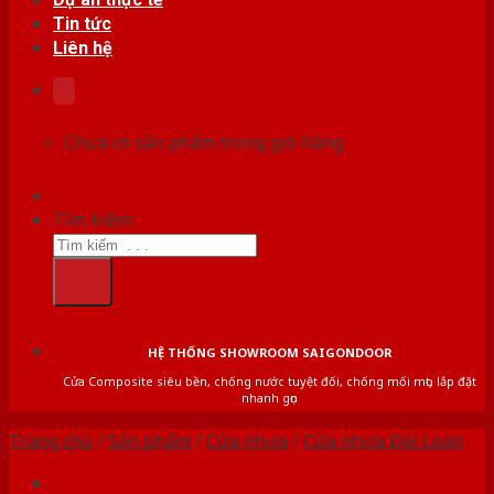
Tin tức
Liên hệ
Chưa có sản phẩm trong giỏ hàng.
Tìm kiếm:
HỆ THỐNG SHOWROOM SAIGONDOOR
Cửa Composite siêu bền, chống nước tuyệt đối, chống mối mọt, lắp đặt
nhanh gọn
Trang chủ
/
Sản phẩm
/
Cửa nhựa
/
Cửa nhựa Đài Loan