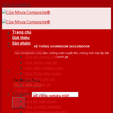
Skip to content
Trang chủ
Giới thiệu
Sản phẩm
HỆ THỐNG SHOWROOM SAIGONDOOR
Cửa chống cháy
Cửa Composite siêu bền, chống nước tuyệt đối, chống mối mọt, lắp đặt
Cửa gỗ chống cháy
nhanh gọn
Cửa nhôm vân gỗ
Cửa thép chống cháy
Cửa Thép Hàn Quốc
Cửa thép vân gỗ
Tư vấn bán hàng
0824.400.400
Cửa vân gỗ 5D
Cửa gỗ
Tìm kiếm:
Cửa gỗ công nghiệp HDF
Cửa Gỗ Hàn Quốc
Cửa gỗ HDF VENEER
Cửa gỗ MDF LAMINATE