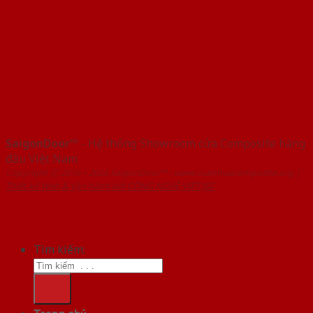
SaigonDoor™
- Hệ thống Showroom cửa Composite hàng
đầu Việt Nam
Copyright ⓒ 2016 – 2026 SaigonDoor™ - www.cuanhuacomposite.org |
Thiết kế Web & Vận hành bởi CÔNG NGHỆ VIỆT JSC
Tìm kiếm: