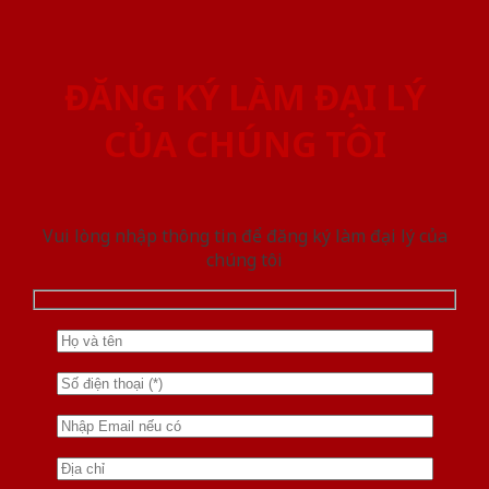
ĐĂNG KÝ LÀM ĐẠI LÝ
CỦA CHÚNG TÔI
Vui lòng nhập thông tin để đăng ký làm đại lý của
chúng tôi