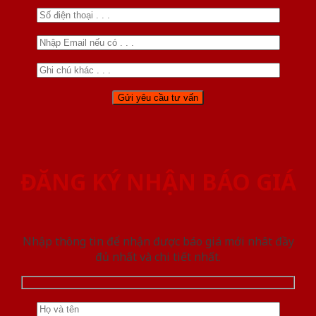
ĐĂNG KÝ NHẬN BÁO GIÁ
Nhập thông tin để nhận được báo giá mới nhât đầy
đủ nhất và chi tiết nhất.