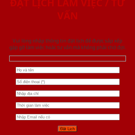
ĐẶT LỊCH LÀM VIỆC / TƯ
VẤN
Vui lòng nhập thông tin đặt lịch để được sắp xếp
gặp gỡ làm việc hoăc tư vấn mà không phải chờ đợi.