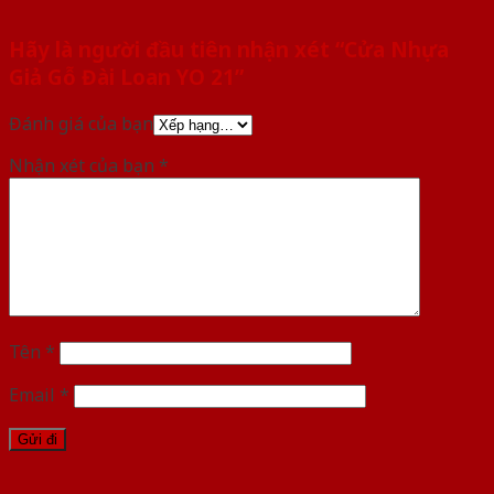
Hãy là người đầu tiên nhận xét “Cửa Nhựa
Giả Gỗ Đài Loan YO 21”
Đánh giá của bạn
Nhận xét của bạn
*
Tên
*
Email
*