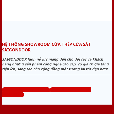
HỆ THỐNG SHOWROOM CỬA THÉP CỬA SẮT
SAIGONDOOR
SAIGONDOOR luôn nỗ lực mang đến cho đối tác và khách
hàng những sản phẩm công nghệ cao cấp, có giá trị gia tăng
tiện ích, sáng tạo cho cộng đồng một tương lai tốt đẹp hơn!
www.cuanhuacomposite.org
Tổng đài tư vấn miễn phí:
0824.400.400