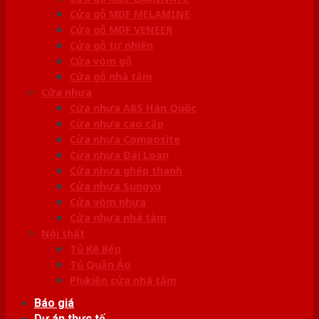
Cửa gỗ MDF MELAMINE
Cửa gỗ MDF VENEER
Cửa gỗ tự nhiên
Cửa vòm gỗ
Cửa gỗ nhà tắm
Cửa nhựa
Cửa nhựa ABS Hàn Quốc
Cửa nhựa cao cấp
Cửa nhựa Composite
Cửa nhựa Đài Loan
Cửa nhựa ghép thanh
Cửa nhựa Sungyu
Cửa vòm nhựa
Cửa nhựa nhà tắm
Nội thất
Tủ Kệ Bếp
Tủ Quần Áo
Phụ kiện cửa nhà tắm
Báo giá
Dự án thực tế