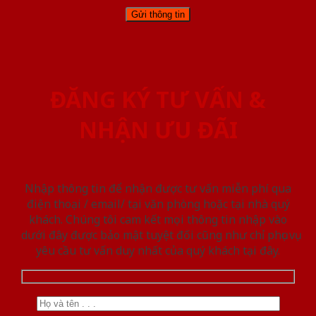
ĐĂNG KÝ TƯ VẤN &
NHẬN ƯU ĐÃI
Nhập thông tin để nhận được tư vấn miễn phí qua
điện thoại / email/ tại văn phòng hoặc tại nhà quý
khách. Chúng tôi cam kết mọi thông tin nhập vào
dưới đây được bảo mật tuyệt đối cũng như chỉ phục vụ
yêu cầu tư vấn duy nhất của quý khách tại đây.