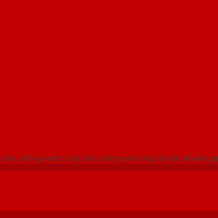
 THỐNG SHOWROOM SAIGONDOOR
bền, chống nước tuyệt đối, chống mối mọt, lắp đặt nhanh gọ