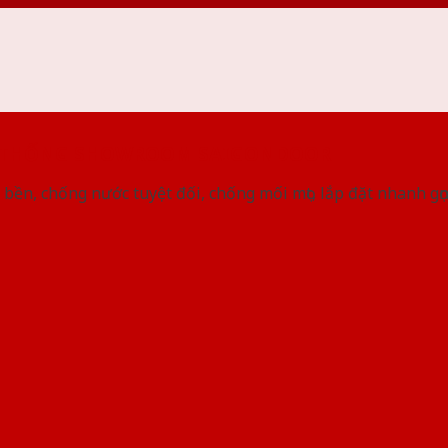
 THỐNG SHOWROOM SAIGONDOOR
bền, chống nước tuyệt đối, chống mối mọt, lắp đặt nhanh gọ