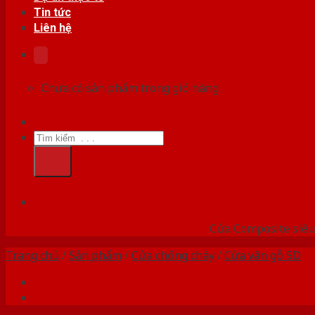
Tin tức
Liên hệ
Chưa có sản phẩm trong giỏ hàng.
Tìm
kiếm:
HỆ
Cửa Composite siêu 
Trang chủ
/
Sản phẩm
/
Cửa chống cháy
/
Cửa vân gỗ 5D