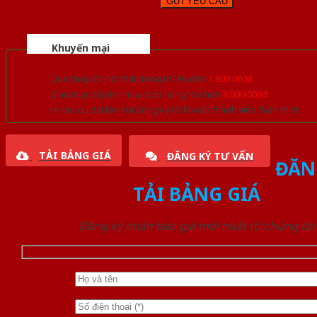
Khuyến mại
Quà tặng đồ nội thất trang trí lên đến
1.000.000đ
Giảm trực tiếp khi mua đơn hàng lớn hơn
3.000.000đ
Nhiều ưu đãi lớn khi đăng ký tài khoản thành viên thân thiết
TẢI BẢNG GIÁ
ĐĂNG KÝ TƯ VẤN
ĐĂN
TẢI BẢNG GIÁ
Đăng ký nhận báo giá mới nhất từ chúng tôi