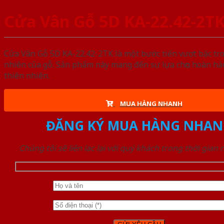
Cửa Vân Gỗ 5D KA-22.42-2T
Cửa Vân Gỗ 5D KA-22.42-2TK là một bước tiến vượt bậc tro
nhiên của gỗ. Sản phẩm này mang đến sự lựa chọn hoàn hảo
thiên nhiên.
MUA HÀNG NHANH
ĐĂNG KÝ MUA HÀNG NHAN
Chúng tôi sẽ liên lạc lại với quý khách trong thời gian