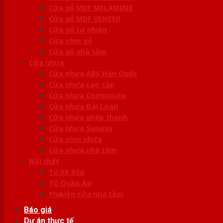
Cửa gỗ MDF MELAMINE
Cửa gỗ MDF VENEER
Cửa gỗ tự nhiên
Cửa vòm gỗ
Cửa gỗ nhà tắm
Cửa nhựa
Cửa nhựa ABS Hàn Quốc
Cửa nhựa cao cấp
Cửa nhựa Composite
Cửa nhựa Đài Loan
Cửa nhựa ghép thanh
Cửa nhựa Sungyu
Cửa vòm nhựa
Cửa nhựa nhà tắm
Nội thất
Tủ Kệ Bếp
Tủ Quần Áo
Phụ kiện cửa nhà tắm
Báo giá
Dự án thực tế