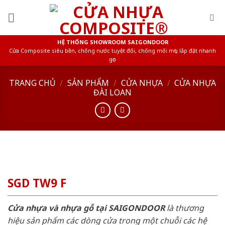
Skip
to
content
HỆ THỐNG SHOWROOM SAIGONDOOR
Cửa Composite siêu bền, chống nước tuyệt đối, chống mối mọt, lắp đặt nhanh
gọn
TRANG CHỦ
/
SẢN PHẨM
/
CỬA NHỰA
/
CỬA NHỰA
ĐÀI LOAN
SGD TW9 F
Cửa nhựa và nhựa gỗ tại SAIGONDOOR
là thương
hiệu sản phẩm các dòng cửa trong một chuỗi các hệ